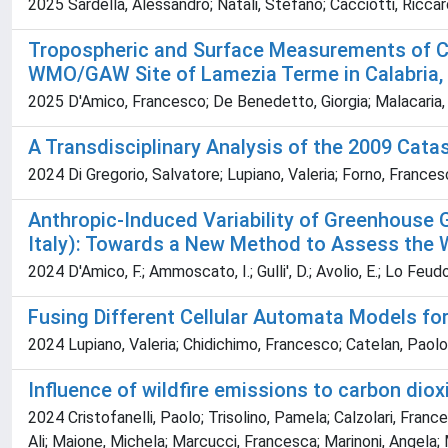
2025 Sardella, Alessandro; Natali, Stefano; Cacciotti, Ricca
Tropospheric and Surface Measurements of Com
WMO/GAW Site of Lamezia Terme in Calabria, 
2025 D'Amico, Francesco; De Benedetto, Giorgia; Malacaria, L
A Transdisciplinary Analysis of the 2009 Cata
2024 Di Gregorio, Salvatore; Lupiano, Valeria; Forno, France
Anthropic-Induced Variability of Greenhouse
Italy): Towards a New Method to Assess the W
2024 D'Amico, F.; Ammoscato, I.; Gulli', D.; Avolio, E.; Lo Feudo,
Fusing Different Cellular Automata Models fo
2024 Lupiano, Valeria; Chidichimo, Francesco; Catelan, Paolo;
Influence of wildfire emissions to carbon diox
2024 Cristofanelli, Paolo; Trisolino, Pamela; Calzolari, Franc
Ali; Maione, Michela; Marcucci, Francesca; Marinoni, Angela;