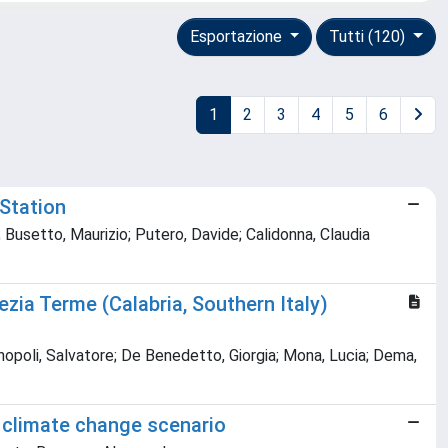
Esportazione
Tutti (120)
1
2
3
4
5
6
 Station
Busetto, Maurizio; Putero, Davide; Calidonna, Claudia
a Terme (Calabria, Southern Italy)
nopoli, Salvatore; De Benedetto, Giorgia; Mona, Lucia; Dema,
r climate change scenario