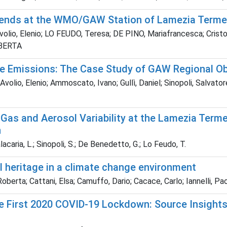
rends at the WMO/GAW Station of Lamezia Terme (
olio, Elenio; LO FEUDO, Teresa; DE PINO, Mariafrancesca; Cristofa
OBERTA
e Emissions: The Case Study of GAW Regional Ob
olio, Elenio; Ammoscato, Ivano; Gullì, Daniel; Sinopoli, Salvator
Gas and Aerosol Variability at the Lamezia Term
n
lacaria, L.; Sinopoli, S.; De Benedetto, G.; Lo Feudo, T.
al heritage in a climate change environment
Roberta; Cattani, Elsa; Camuffo, Dario; Cacace, Carlo; Iannelli, P
the First 2020 COVID-19 Lockdown: Source Insig