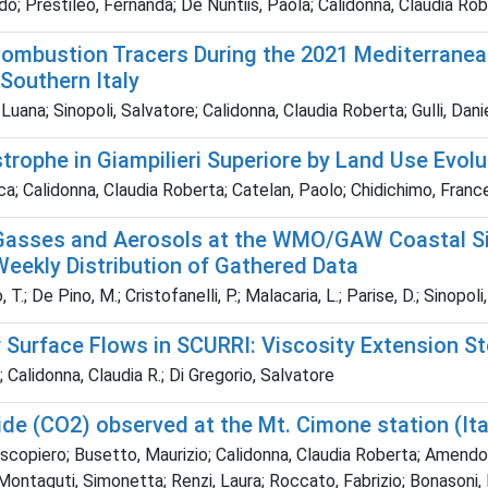
rdo; Prestileo, Fernanda; De Nuntiis, Paola; Calidonna, Claudia Ro
bustion Tracers During the 2021 Mediterranean W
Southern Italy
uana; Sinopoli, Salvatore; Calidonna, Claudia Roberta; Gulli, Da
strophe in Giampilieri Superiore by Land Use Evol
sca; Calidonna, Claudia Roberta; Catelan, Paolo; Chidichimo, Fran
 Gasses and Aerosols at the WMO/GAW Coastal Si
eekly Distribution of Gathered Data
 T.; De Pino, M.; Cristofanelli, P.; Malacaria, L.; Parise, D.; Sinopol
r Surface Flows in SCURRI: Viscosity Extension S
 Calidonna, Claudia R.; Di Gregorio, Salvatore
ide (CO2) observed at the Mt. Cimone station (Ital
escopiero; Busetto, Maurizio; Calidonna, Claudia Roberta; Amendola
 Montaguti, Simonetta; Renzi, Laura; Roccato, Fabrizio; Bonasoni,