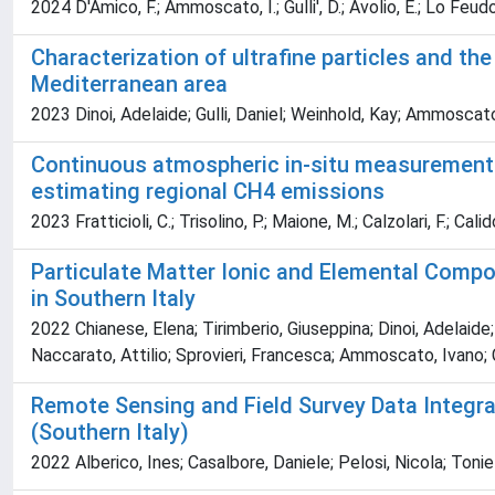
2024 D'Amico, F.; Ammoscato, I.; Gulli', D.; Avolio, E.; Lo Feudo,
Characterization of ultrafine particles and th
Mediterranean area
2023 Dinoi, Adelaide; Gulli, Daniel; Weinhold, Kay; Ammoscato,
Continuous atmospheric in-situ measurements o
estimating regional CH4 emissions
2023 Fratticioli, C.; Trisolino, P.; Maione, M.; Calzolari, F.; Cal
Particulate Matter Ionic and Elemental Compo
in Southern Italy
2022 Chianese, Elena; Tirimberio, Giuseppina; Dinoi, Adelaide; 
Naccarato, Attilio; Sprovieri, Francesca; Ammoscato, Ivano; Ca
Remote Sensing and Field Survey Data Integrat
(Southern Italy)
2022 Alberico, Ines; Casalbore, Daniele; Pelosi, Nicola; Toni