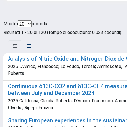
Mostra
records
Risultati 1 - 20 di 120 (tempo di esecuzione: 0.023 secondi).
Analysis of Nitric Oxide and Nitrogen Dioxid
2025 D'Amico, Francesco; Lo Feudo, Teresa; Ammoscato, Ivano
Roberta
Continuous δ13C-CO2 and δ13C-CH4 measuremen
between July and December 2024
2025 Calidonna, Claudia Roberta; D'Amico, Francesco; Ammosca
Claudio; Ripepi, Ermann
Sharing European experiences in the sustaina