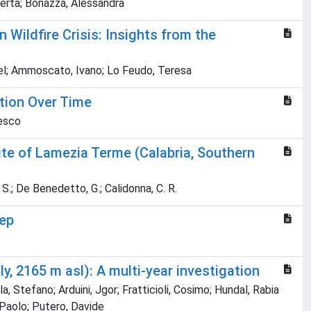
berta; Bonazza, Alessandra
ildfire Crisis: Insights from the
niel; Ammoscato, Ivano; Lo Feudo, Teresa
ution Over Time
cesco
te of Lamezia Terme (Calabria, Southern
i, S.; De Benedetto, G.; Calidonna, C. R.
tep
y, 2165 m asl): A multi-year investigation
, Stefano; Arduini, Jgor; Fratticioli, Cosimo; Hundal, Rabia
 Paolo; Putero, Davide