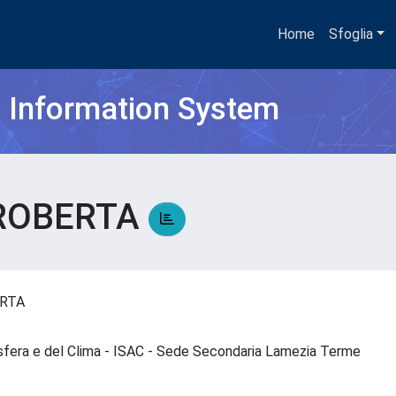
Home
Sfoglia
h Information System
 ROBERTA
ERTA
osfera e del Clima - ISAC - Sede Secondaria Lamezia Terme