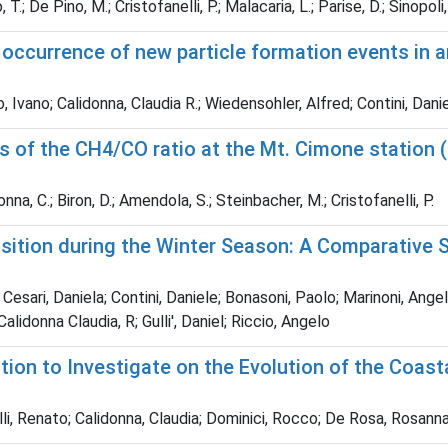
 T.; De Pino, M.; Cristofanelli, P.; Malacaria, L.; Parise, D.; Sinopol
e occurrence of new particle formation events in a
 Ivano; Calidonna, Claudia R.; Wiedensohler, Alfred; Contini, Dani
f the CH4/CO ratio at the Mt. Cimone station (Ita
idonna, C.; Biron, D.; Amendola, S.; Steinbacher, M.; Cristofanelli, P.
sition during the Winter Season: A Comparative 
Cesari, Daniela; Contini, Daniele; Bonasoni, Paolo; Marinoni, Angel
lidonna Claudia, R; Gulli', Daniel; Riccio, Angelo
ion to Investigate on the Evolution of the Coast
elli, Renato; Calidonna, Claudia; Dominici, Rocco; De Rosa, Rosann