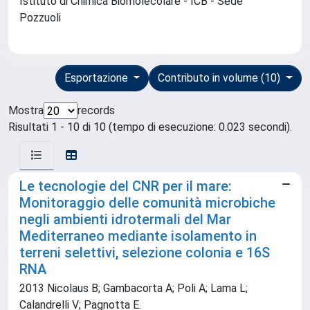
Istituto di Chimica Biomolecolare - ICB - Sede
Pozzuoli
Esportazione
Contributo in volume (10)
Mostra
records
Risultati 1 - 10 di 10 (tempo di esecuzione: 0.023 secondi).
Le tecnologie del CNR per il mare:
Monitoraggio delle comunità microbiche
negli ambienti idrotermali del Mar
Mediterraneo mediante isolamento in
terreni selettivi, selezione colonia e 16S
RNA
2013 Nicolaus B; Gambacorta A; Poli A; Lama L;
Calandrelli V; Pagnotta E.