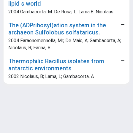
lipid s world
2004 Gambacorta; M. De Rosa; L. Lama;B. Nicolaus
The (ADPribosyl)ation system in the
archaeon Sulfolobus solfataricus.
2004 Faraonemennella, Mr; De Maio, A; Gambacorta, A;
Nicolaus, B; Farina, B
Thermophilic Bacillus isolates from
antarctic environments
2002 Nicolaus, B; Lama, L; Gambacorta, A
Powered by
IRIS
-
about IRIS
-