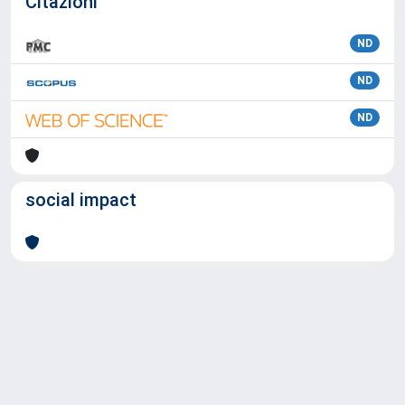
Citazioni
ND
ND
ND
social impact
Powered by
IRIS
-
about IRIS
-