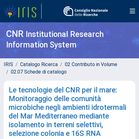
CNR
Institutional Research
Information System
IRIS
Catalogo Ricerca
02 Contributo in Volume
02.07 Schede di catalogo
Le tecnologie del CNR per il mare:
Monitoraggio delle comunità
microbiche negli ambienti idrotermali
del Mar Mediterraneo mediante
isolamento in terreni selettivi,
selezione colonia e 16S RNA