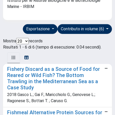
Istituto per le Risorse Biologiche e le Biotecnologie
Marine - IRBIM
Esportazione
Contributo in volume (6)
Mostra
records
Risultati 1 - 6 di 6 (tempo di esecuzione: 0.04 secondi).
Fishery Discard as a Source of Food for
Reared or Wild Fish? The Bottom
Trawling in the Mediterranean Sea as a
Case Study
2018 Gasco L.; Gai F.; Maricchiolo G.; Genovese L.;
Ragonese S.; Bottari T. ; Caruso G.
Fishmeal Alternative Protein Sources for