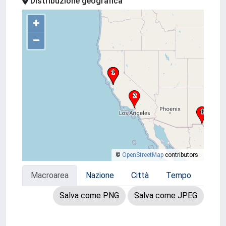
Distribuzione geografica
+
–
©
OpenStreetMap
contributors.
Macroarea
Nazione
Città
Tempo
Salva come PNG
Salva come JPEG