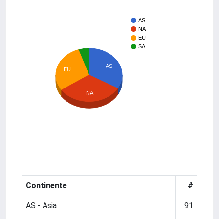
AS
NA
EU
SA
AS
EU
NA
Continente
#
AS - Asia
91