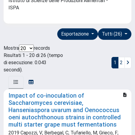
Istituto di Scienze delle Produzioni Alimentari -
ISPA
Esportazione
Tutti (26)
Mostra
records
Risultati 1 - 20 di 26 (tempo
di esecuzione: 0.043
1
2
secondi).
Impact of co-inoculation of
Saccharomyces cerevisiae,
Hanseniaspora uvarum and Oenococcus
oeni autochthonous strains in controlled
multi starter grape must fermentations
2019 Capozzi, V; Berbegal, C; Tufariello, M; Grieco, F;