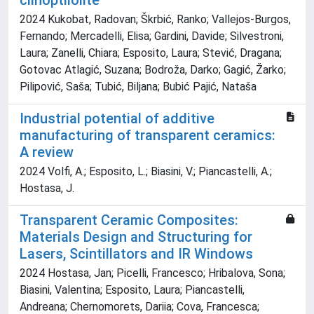
clinoptilolite
2024 Kukobat, Radovan; Škrbić, Ranko; Vallejos-Burgos,
Fernando; Mercadelli, Elisa; Gardini, Davide; Silvestroni,
Laura; Zanelli, Chiara; Esposito, Laura; Stević, Dragana;
Gotovac Atlagić, Suzana; Bodroža, Darko; Gagić, Žarko;
Pilipović, Saša; Tubić, Biljana; Bubić Pajić, Nataša
Industrial potential of additive
manufacturing of transparent ceramics:
A review
2024 Volfi, A.; Esposito, L.; Biasini, V.; Piancastelli, A.;
Hostasa, J.
Transparent Ceramic Composites:
Materials Design and Structuring for
Lasers, Scintillators and IR Windows
2024 Hostasa, Jan; Picelli, Francesco; Hribalova, Sona;
Biasini, Valentina; Esposito, Laura; Piancastelli,
Andreana; Chernomorets, Dariia; Cova, Francesca;