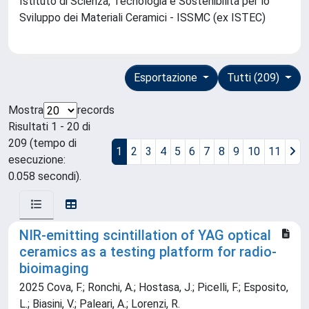
Istituto di Scienza, Tecnologia e Sostenibilità per lo
Sviluppo dei Materiali Ceramici - ISSMC (ex ISTEC)
Esportazione
Tutti (209)
Mostra
records
Risultati 1 - 20 di
209 (tempo di
1
2
3
4
5
6
7
8
9
10
11
esecuzione:
0.058 secondi).
NIR-emitting scintillation of YAG optical
ceramics as a testing platform for radio-
bioimaging
2025 Cova, F.; Ronchi, A.; Hostasa, J.; Picelli, F.; Esposito,
L.; Biasini, V.; Paleari, A.; Lorenzi, R.