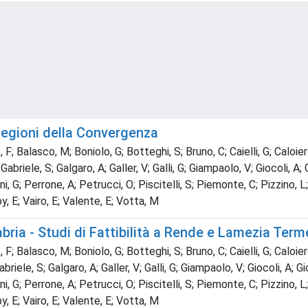
Regioni della Convergenza
F; Balasco, M; Boniolo, G; Botteghi, S; Bruno, C; Caielli, G; Caloiero,
briele, S; Galgaro, A; Galler, V; Galli, G; Giampaolo, V; Giocoli, A; 
, G; Perrone, A; Petrucci, O; Piscitelli, S; Piemonte, C; Pizzino, L;
y, E; Vairo, E; Valente, E; Votta, M
bria - Studi di Fattibilità a Rende e Lamezia Ter
F; Balasco, M; Boniolo, G; Botteghi, S; Bruno, C; Caielli, G; Caloiero,
riele, S; Galgaro, A; Galler, V; Galli, G; Giampaolo, V; Giocoli, A; G
, G; Perrone, A; Petrucci, O; Piscitelli, S; Piemonte, C; Pizzino, L;
y, E; Vairo, E; Valente, E; Votta, M