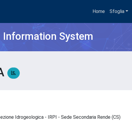
Home
Sfoglia
h Information System
NA
rotezione Idrogeologica - IRPI - Sede Secondaria Rende (CS)