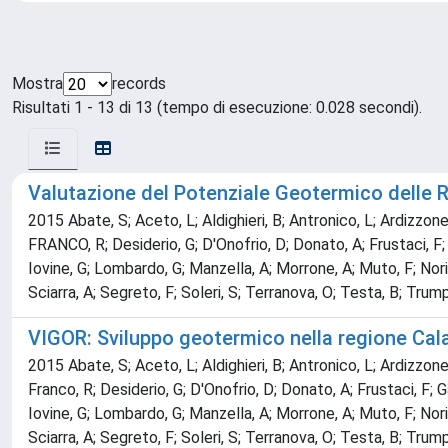
Mostra
records
Risultati 1 - 13 di 13 (tempo di esecuzione: 0.028 secondi).
Valutazione del Potenziale Geotermico delle 
2015 Abate, S; Aceto, L; Aldighieri, B; Antronico, L; Ardizzone, 
FRANCO, R; Desiderio, G; D'Onofrio, D; Donato, A; Frustaci, F; Ga
Iovine, G; Lombardo, G; Manzella, A; Morrone, A; Muto, F; Norini
Sciarra, A; Segreto, F; Soleri, S; Terranova, O; Testa, B; Trump
VIGOR: Sviluppo geotermico nella regione Cala
2015 Abate, S; Aceto, L; Aldighieri, B; Antronico, L; Ardizzone, 
Franco, R; Desiderio, G; D'Onofrio, D; Donato, A; Frustaci, F; Gab
Iovine, G; Lombardo, G; Manzella, A; Morrone, A; Muto, F; Norini
Sciarra, A; Segreto, F; Soleri, S; Terranova, O; Testa, B; Trump