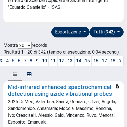
Istituto di Scienze Applicate e Sistemi Intelligenti
"Eduardo Caianiello" - ISASI
Esportazione
Tutti (342)
Mostra
records
Risultati 1 - 20 di 342 (tempo di esecuzione: 0.04 secondi).
3
4
5
6
7
8
9
10
11
12
13
14
15
16
17
18
Mid-infrared enhanced spectrochemical
detection using azide vibrational probes
2025 Di Meo, Valentina; Sanità, Gennaro; Oliver, Angela;
Sandomenico, Annamaria; Moccia, Massimo; Rendina,
Ivo; Crescitelli, Alessio; Galdi, Vincenzo; Ruvo, Menotti;
Esposito, Emanuela