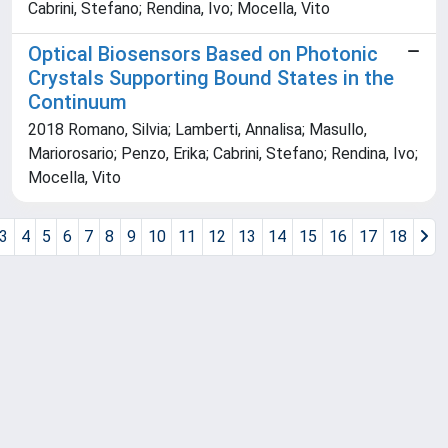
Cabrini, Stefano; Rendina, Ivo; Mocella, Vito
Optical Biosensors Based on Photonic
Crystals Supporting Bound States in the
Continuum
2018 Romano, Silvia; Lamberti, Annalisa; Masullo,
Mariorosario; Penzo, Erika; Cabrini, Stefano; Rendina, Ivo;
Mocella, Vito
3
4
5
6
7
8
9
10
11
12
13
14
15
16
17
18
Powered by
IRIS
-
about IRIS
-
Utilizzo dei cookie
Copyright © 2026