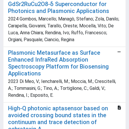
GdSr2RuCu2O8-δ Superconductor for
Photonics and Plasmonic Applications
2024 Gombos, Marcello; Managò, Stefano; Zola, Danilo;
Carapella, Giovanni; Tarallo, Oreste; Mocella, Vito; De
Luca, Anna Chiara; Rendina, Ivo; Ruffo, Francesco;
Orgiani, Pasquale; Ciancio, Regina
Plasmonic Metasurface as Surface
Enhanced InfraRed Absorption
Spectroscopy Platform for Biosensing
Applications
2023 Di Meo, V.; Iencharelli, M.; Moccia, M.; Crescitelli,
A.; Tommasini, G.; Tino, A.; Tortiglione, C.; Galdi, V.;
Rendina, I.; Esposito, E.
High-Q photonic aptasensor based on
avoided crossing bound states in the
continuum and trace detection of