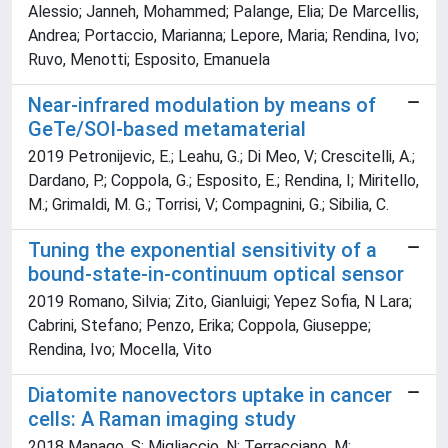
Alessio; Janneh, Mohammed; Palange, Elia; De Marcellis,
Andrea; Portaccio, Marianna; Lepore, Maria; Rendina, Ivo;
Ruvo, Menotti; Esposito, Emanuela
Near-infrared modulation by means of
GeTe/SOI-based metamaterial
2019 Petronijevic, E.; Leahu, G.; Di Meo, V; Crescitelli, A.;
Dardano, P.; Coppola, G.; Esposito, E.; Rendina, I; Miritello,
M.; Grimaldi, M. G.; Torrisi, V; Compagnini, G.; Sibilia, C.
Tuning the exponential sensitivity of a
bound-state-in-continuum optical sensor
2019 Romano, Silvia; Zito, Gianluigi; Yepez Sofia, N Lara;
Cabrini, Stefano; Penzo, Erika; Coppola, Giuseppe;
Rendina, Ivo; Mocella, Vito
Diatomite nanovectors uptake in cancer
cells: A Raman imaging study
2018 Manago, S; Migliaccio, N; Terracciano, M;