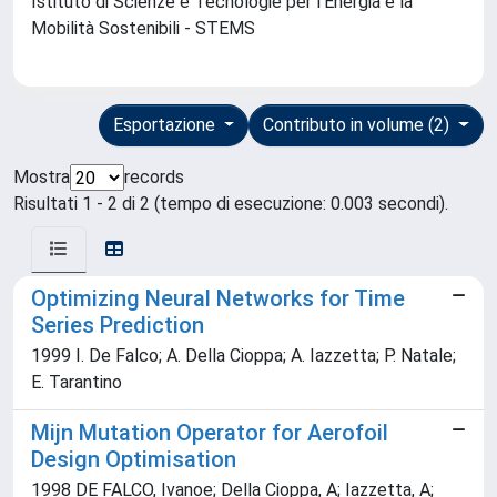
Istituto di Scienze e Tecnologie per l'Energia e la
Mobilità Sostenibili - STEMS
Esportazione
Contributo in volume (2)
Mostra
records
Risultati 1 - 2 di 2 (tempo di esecuzione: 0.003 secondi).
Optimizing Neural Networks for Time
Series Prediction
1999 I. De Falco; A. Della Cioppa; A. Iazzetta; P. Natale;
E. Tarantino
Mijn Mutation Operator for Aerofoil
Design Optimisation
1998 DE FALCO, Ivanoe; Della Cioppa, A; Iazzetta, A;