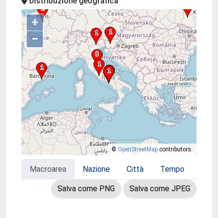
Distribuzione geografica
+
–
©
OpenStreetMap
contributors.
Macroarea
Nazione
Città
Tempo
Salva come PNG
Salva come JPEG