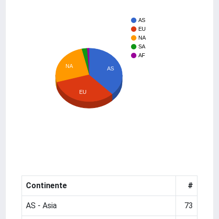
AS
EU
NA
SA
AF
NA
AS
EU
Continente
#
AS - Asia
73