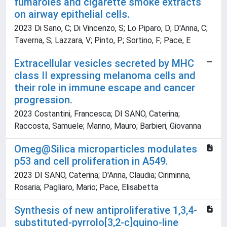
fumaroles and cigarette smoke extracts
on airway epithelial cells.
2023 Di Sano, C; Di Vincenzo, S; Lo Piparo, D; D'Anna, C;
Taverna, S; Lazzara, V; Pinto, P; Sortino, F; Pace, E
Extracellular vesicles secreted by MHC
class II expressing melanoma cells and
their role in immune escape and cancer
progression.
2023 Costantini, Francesca; DI SANO, Caterina;
Raccosta, Samuele; Manno, Mauro; Barbieri, Giovanna
Omeg@Silica microparticles modulates
p53 and cell proliferation in A549.
2023 DI SANO, Caterina; D'Anna, Claudia; Ciriminna,
Rosaria; Pagliaro, Mario; Pace, Elisabetta
Synthesis of new antiproliferative 1,3,4-
substituted-pyrrolo[3,2-c]quino-line