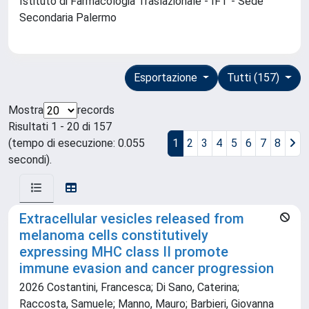
Istituto di Farmacologia Traslazionale - IFT - Sede
Secondaria Palermo
Esportazione
Tutti (157)
Mostra
records
Risultati 1 - 20 di 157
(tempo di esecuzione: 0.055
1
2
3
4
5
6
7
8
secondi).
Extracellular vesicles released from
melanoma cells constitutively
expressing MHC class II promote
immune evasion and cancer progression
2026 Costantini, Francesca; Di Sano, Caterina;
Raccosta, Samuele; Manno, Mauro; Barbieri, Giovanna