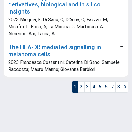
derivatives, biological and in silico
insights
2023 Mingoia, F; Di Sano, C; D'Anna, C; Fazzari, M;
Minafra, L; Bono, A; La Monica, G; Martorana, A;
Almerico, Am; Lauria, A
The HLA-DR mediated signalling in
melanoma cells
2023 Francesca Costantini; Caterina Di Sano; Samuele
Raccosta; Mauro Manno; Giovanna Barbieri
1
2
3
4
5
6
7
8