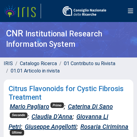
CNR
Institutional Research
Information System
IRIS
Catalogo Ricerca
01 Contributo su Rivista
01.01 Articolo in rivista
Citrus Flavonoids for Cystic Fibrosis
Treatment
Mario Pagliaro
;
Caterina Di Sano
Primo
;
Claudia D’Anna
;
Giovanna Li
Secondo
Petri
;
Giuseppe Angellotti
;
Rosaria Ciriminna
Ultimo