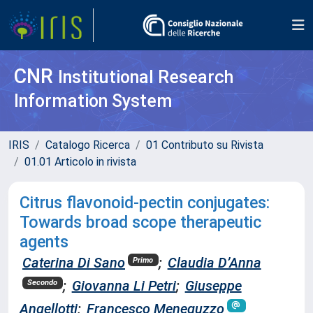
CNR
Institutional Research
Information System
IRIS
Catalogo Ricerca
01 Contributo su Rivista
01.01 Articolo in rivista
Citrus flavonoid-pectin conjugates:
Towards broad scope therapeutic
agents
Caterina Di Sano
;
Claudia D’Anna
Primo
;
Giovanna Li Petri
;
Giuseppe
Secondo
Angellotti
;
Francesco Meneguzzo