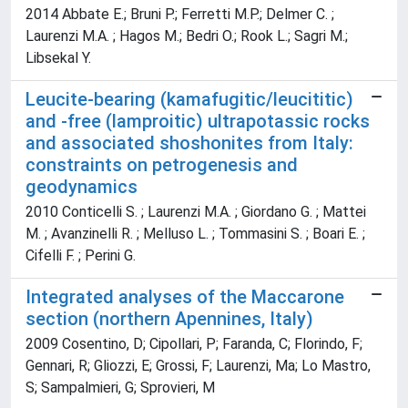
2014 Abbate E.; Bruni P.; Ferretti M.P.; Delmer C. ;
Laurenzi M.A. ; Hagos M.; Bedri O.; Rook L.; Sagri M.;
Libsekal Y.
Leucite-bearing (kamafugitic/leucititic)
and -free (lamproitic) ultrapotassic rocks
and associated shoshonites from Italy:
constraints on petrogenesis and
geodynamics
2010 Conticelli S. ; Laurenzi M.A. ; Giordano G. ; Mattei
M. ; Avanzinelli R. ; Melluso L. ; Tommasini S. ; Boari E. ;
Cifelli F. ; Perini G.
Integrated analyses of the Maccarone
section (northern Apennines, Italy)
2009 Cosentino, D; Cipollari, P; Faranda, C; Florindo, F;
Gennari, R; Gliozzi, E; Grossi, F; Laurenzi, Ma; Lo Mastro,
S; Sampalmieri, G; Sprovieri, M