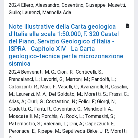
2024 Ellero, Alessandro; Cosentino, Giuseppe; Masetti,
Giulio; Laurenzi, Marinella Ada
Note Illustrative della Carta geologica
d'Italia alla scala 1:50.000, F. 320 Castel
del Piano, Servizio Geologico d'Italia -
ISPRA - Capitolo XIV - La Carta
geologico-tecnica per la microzonazione
sismica
2024 Benvenuti, M. G.; Cioni, R.; Conticelli, S.;
Francalanci, L.; Lavorini, G.; Marroni, M.; Pandolfi, L.;
Catanzariti, R.; Magi, F.; Vaselli, O.; Avanzinelli, R.; Casalini,
M.; Laurenzi, M. A.; Del Soldato, M.; Moretti, S.; Frassi, C.;
Arias, A.; Ciurli, G.; Costantino, N.; Felici, F.; Giorgi, N.;
Giudetti, G.; Fanti, R.; Cosentino, G.; Mendicelli, A.;
Moscatelli, M.; Porchia, A.; Rook, L.; Tommasini, S.;
Paternostro, S.; Valeriani, L.; Dini, A.; Capezzuoli, E.;
Peronace, E.; Ripepe, M.; Sepúlveda-Birke, J. P.; Moratti,