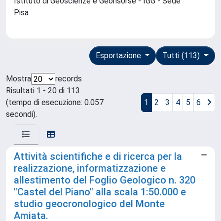
Istituto di Geoscienze e Georisorse - IGG - Sede
Pisa
Esportazione
Tutti (113)
Mostra
records
Risultati 1 - 20 di 113
(tempo di esecuzione: 0.057
1
2
3
4
5
6
secondi).
Attività scientifiche e di ricerca per la
realizzazione, informatizzazione e
allestimento del Foglio Geologico n. 320
"Castel del Piano" alla scala 1:50.000 e
studio geocronologico del Monte
Amiata.