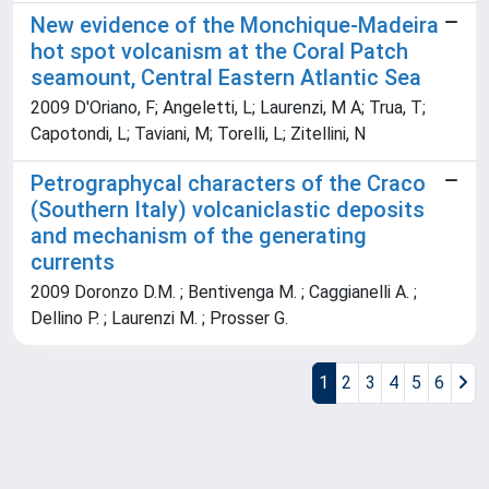
New evidence of the Monchique-Madeira
hot spot volcanism at the Coral Patch
seamount, Central Eastern Atlantic Sea
2009 D'Oriano, F; Angeletti, L; Laurenzi, M A; Trua, T;
Capotondi, L; Taviani, M; Torelli, L; Zitellini, N
Petrographycal characters of the Craco
(Southern Italy) volcaniclastic deposits
and mechanism of the generating
currents
2009 Doronzo D.M. ; Bentivenga M. ; Caggianelli A. ;
Dellino P. ; Laurenzi M. ; Prosser G.
1
2
3
4
5
6