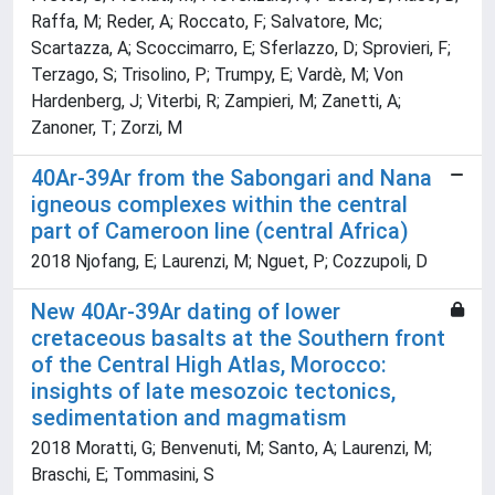
Raffa, M; Reder, A; Roccato, F; Salvatore, Mc;
Scartazza, A; Scoccimarro, E; Sferlazzo, D; Sprovieri, F;
Terzago, S; Trisolino, P; Trumpy, E; Vardè, M; Von
Hardenberg, J; Viterbi, R; Zampieri, M; Zanetti, A;
Zanoner, T; Zorzi, M
40Ar-39Ar from the Sabongari and Nana
igneous complexes within the central
part of Cameroon line (central Africa)
2018 Njofang, E; Laurenzi, M; Nguet, P; Cozzupoli, D
New 40Ar-39Ar dating of lower
cretaceous basalts at the Southern front
of the Central High Atlas, Morocco:
insights of late mesozoic tectonics,
sedimentation and magmatism
2018 Moratti, G; Benvenuti, M; Santo, A; Laurenzi, M;
Braschi, E; Tommasini, S