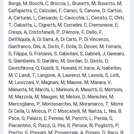
Borga, M; Boschi, C; Brocca, L; Brunetti, M; Busetto, M;
Calfapietra, C; Calzolari, F; Camici, S; Canone, D; Carton,
A; Carturan, L; Cassardo, C; Cavicchia, L; Cerrato, C; Chiti,
T; Ciabatta, L; Cignetti, M; Corradini, C; Cremonese, E;
Crespi, A; Cristofanelli, P; D'Amore, F; Dallo, F;
Dell'Aquila, A; Di Sarra, A; Di Carlo, P; Di Vincenzo,
Gianfranco; Dini, A; Diotri, F; Dolia, D; Doveri, M; Ferraris,
S; Filippa, G; Fratianni, S; Gabellani, S; Gabrieli, J; Gennaro,
S; Giamberini, S; Giardino, M; Giordan, D; Gisolo, D;
Gavrichkova, O; Gualdi, S; Huwald, H; Irace, A; Isabellon,
M; C Landi, T; Langone, A; Laurenzi, M; Laviola, S; Lelli,
M; Levizzani, V; Magnani, M; Maione, M; Manara, V;
Manunta, M; Marchi, L; Marinoni, A; Masetti, G; Mattioni,
M; Mazzola, M; Maugeri, M; Meloni, D; Menichini, M;
Mercogliano, P; Montesarchio, M; Moramarco, T; Morra
Di Cella, U; Mosca, P; C Moscatelli, M; Naitza, L; Nisi, B;
Pace, G; Palazzi, E; Pennisi, M; Perotti, L; Persia, G;
Piacentino, S; Piazzi, G; Pini, R; Pirrone, N; Pogliotti, P;
Pretto, G; Previati, M; Provenzale, A; Putero, D; Raco, B;