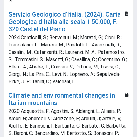
G.
Servizio Geologico d'Italia. (2024). Carta
Geologica d'Italia alla scala 1:50.000, F.
320 Castel del Piano
2024 Conticelli, S.; Benvenuti, M.; Moratti, G.; Cioni, R.;
Francalanci, L.; Marroni, M.; Pandolfi, L.; Avanzinelli, R.;
Casalini, M.; Catanzariti, R.; Laurenzi, M. A.; Paternostro,
S.; Tommasini, S.; Masetti, G.; Cavallina, C.; Cosentino, G.;
Ellero, A.; Abebe, T.; Consani, V.; Di Luca, M.; Frassi, C.;
Giorgi, N.; La Pira, C.; Levi, N.; Loprieno, A.; Sepulveda-
Birke, J. P.; Tanini, C.; Valeriani, L.
Climate and environmental changes in
Italian mountains
2020 Acquaotta, F; Agostini, S; Alderighi, L; Allasia, P;
Amori, G; Andreoli, V; Ardizzone, F; Arduini, J; Artale, V;
Aruffo, E; Baneschi, I; Barbante, C; Barbato, G; Barbetta,
S; Baroni, C; Bencardino, M; Bertotto, S; Bonasoni, P;