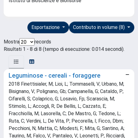
Istituto di Bioscienze e Biorisorse
Esportazione
Contributo in volume (8)
Mostra
records
Risultati 1 - 8 di 8 (tempo di esecuzione: 0.014 secondi).
Leguminose - cereali - foraggere
2018 Finettisialer, M; Lioi, L; Tommaselli, V; Urbano, M;
Bisignano, V; Polignano, Gb; Campanella, G; Cataldo, P;
Cifarelli, S; Colaprico, G; Losavio, Fp; Scarascia, M;
Stimolo, L; Accogli, R; De Bellis, L; Cazzato, E;
Fracchiolla, M; Lasorella, C; De Mastro, G; Tedone, L;
Ruta, C; Verdini, L; De Vita, P; Pecorella, I; Ficco, Dbm;
Pecchioni, N; Mattia, C; Modesti, F; Mita, G; Santino, A;
Taurino, M; Falco, V; Pantaleo, V; Leonetti, P; Ricciardi,