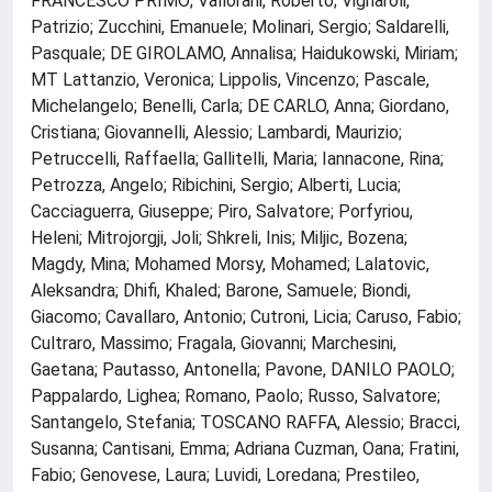
FRANCESCO PRIMO; Vallorani, Roberto; Vignaroli,
Patrizio; Zucchini, Emanuele; Molinari, Sergio; Saldarelli,
Pasquale; DE GIROLAMO, Annalisa; Haidukowski, Miriam;
MT Lattanzio, Veronica; Lippolis, Vincenzo; Pascale,
Michelangelo; Benelli, Carla; DE CARLO, Anna; Giordano,
Cristiana; Giovannelli, Alessio; Lambardi, Maurizio;
Petruccelli, Raffaella; Gallitelli, Maria; Iannacone, Rina;
Petrozza, Angelo; Ribichini, Sergio; Alberti, Lucia;
Cacciaguerra, Giuseppe; Piro, Salvatore; Porfyriou,
Heleni; Mitrojorgji, Joli; Shkreli, Inis; Miljic, Bozena;
Magdy, Mina; Mohamed Morsy, Mohamed; Lalatovic,
Aleksandra; Dhifi, Khaled; Barone, Samuele; Biondi,
Giacomo; Cavallaro, Antonio; Cutroni, Licia; Caruso, Fabio;
Cultraro, Massimo; Fragala, Giovanni; Marchesini,
Gaetana; Pautasso, Antonella; Pavone, DANILO PAOLO;
Pappalardo, Lighea; Romano, Paolo; Russo, Salvatore;
Santangelo, Stefania; TOSCANO RAFFA, Alessio; Bracci,
Susanna; Cantisani, Emma; Adriana Cuzman, Oana; Fratini,
Fabio; Genovese, Laura; Luvidi, Loredana; Prestileo,