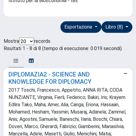
Istituto per la BioEconomia - IBE
Esportazione
Libro (8)
Mostra
records
Risultati 1 - 8 di 8 (tempo di esecuzione: 0.019 secondi).
DIPLOMAZIA2 - SCIENCE AND
KNOWLEDGE FOR DIPLOMACY
2017 Toschi, Francesco; Appetito, ANNA RITA; CODA
NUNZIANTE, Virginia; Fierli, Federico; Bakiri, Iris; Krayem
Edlira Tako, Maha; Amer, Alia; Canga, Eriona; Hassaan,
Mohamed; Hesham, Yassmin; Musaraj, Adanela; Zammel,
Anis; Agostini, Samuele; Baneschi, Ilaria; Boschi, Chiara;
Doveri, Marco; Gherardi, Fabrizio; Giamberini, Mariasilvia;
Manzella, Adele; Masetti, Giulio; Menichini, Matia;