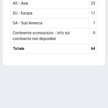
AS - Asia
25
EU - Europa
11
SA - Sud America
1
Continente sconosciuto - Info sul
0
continente non disponibili
Totale
64
Powered by
IRIS
-
about IRIS
-
Utilizzo dei cookie