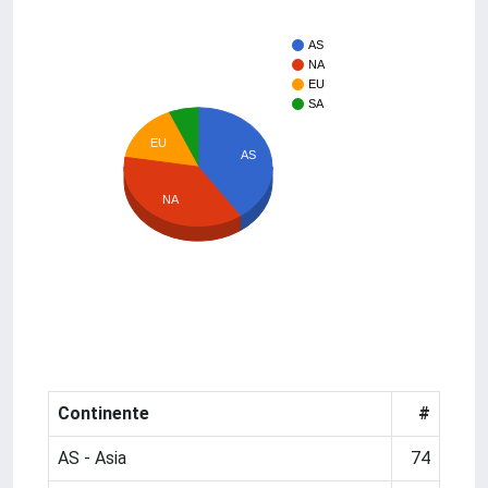
AS
NA
EU
SA
EU
AS
NA
Continente
#
AS - Asia
74