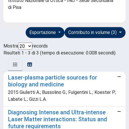
Istituto Nazionale di Ottica - INO - Sede Secondaria
di Pisa
Esportazione
Contributo in volume (3)
Mostra
records
Risultati 1 - 3 di 3 (tempo di esecuzione: 0.008 secondi).
Laser-plasma particle sources for
biology and medicine
2015 Giulietti A.; Bussolino G.; Fulgentini L.; Koester P.;
Labate L.; Gizzi L.A.
Diagnosing Intense and Ultra-intense
Laser Matter interactions: Status and
future requirements