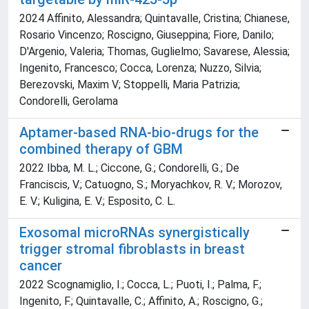
2024 Affinito, Alessandra; Quintavalle, Cristina; Chianese,
Rosario Vincenzo; Roscigno, Giuseppina; Fiore, Danilo;
D'Argenio, Valeria; Thomas, Guglielmo; Savarese, Alessia;
Ingenito, Francesco; Cocca, Lorenza; Nuzzo, Silvia;
Berezovski, Maxim V; Stoppelli, Maria Patrizia;
Condorelli, Gerolama
Aptamer-based RNA-bio-drugs for the
combined therapy of GBM
2022 Ibba, M. L.; Ciccone, G.; Condorelli, G.; De
Franciscis, V.; Catuogno, S.; Moryachkov, R. V.; Morozov,
E. V.; Kuligina, E. V.; Esposito, C. L.
Exosomal microRNAs synergistically
trigger stromal fibroblasts in breast
cancer
2022 Scognamiglio, I.; Cocca, L.; Puoti, I.; Palma, F.;
Ingenito, F.; Quintavalle, C.; Affinito, A.; Roscigno, G.;