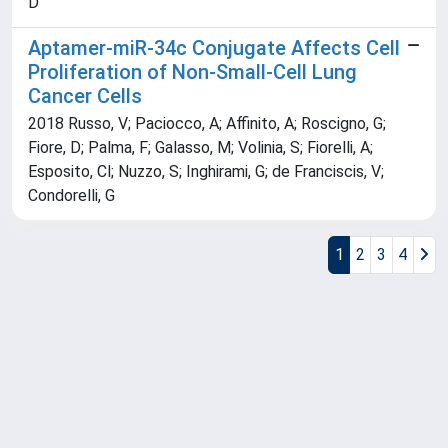
D
Aptamer-miR-34c Conjugate Affects Cell
Proliferation of Non-Small-Cell Lung
Cancer Cells
2018 Russo, V; Paciocco, A; Affinito, A; Roscigno, G;
Fiore, D; Palma, F; Galasso, M; Volinia, S; Fiorelli, A;
Esposito, Cl; Nuzzo, S; Inghirami, G; de Franciscis, V;
Condorelli, G
1
2
3
4
Powered by
IRIS
-
about IRIS
-