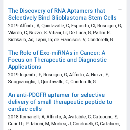
The Discovery of RNA Aptamers that
Selectively Bind Glioblastoma Stem Cells
2019 Affinito, A; Quintavalle, C; Esposito, Cl; Roscigno, G;
Vilardo, C; Nuzzo, S; Vitiani, Lr; De Luca, G; Pallini, R;
Kichkailo, As; Lapin, In; de Franciscis, V; Condorelli, G
The Role of Exo-miRNAs in Cancer: A
Focus on Therapeutic and Diagnostic
Applications
2019 Ingenito, F; Roscigno, G; Affnito, A; Nuzzo, S;
Scognamiglio, I; Quintavalle, C; Condorelli, G
An anti-PDGFR aptamer for selective
delivery of small therapeutic peptide to
cardiac cells
2018 Romanelli, A; Affinito, A; Avitabile, C; Catuogno, S;
Ceriotti, P; Iaboni, M; Modica, J; Condorelli, G; Catalucci,