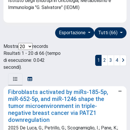
Istituto degli Endotipi in Oncologia, Metabolismo e
Immunologia "G. Salvatore" (IEOMI)
Esportazione
Tutti (66)
Mostra
records
Risultati 1 - 20 di 66 (tempo
di esecuzione: 0.042
1
2
3
4
secondi).
Fibroblasts activated by miRs-185-5p,
miR-652-5p, and miR-1246 shape the
tumor microenvironment in triple-
negative breast cancer via PATZ1
downregulation
2025 De Luca, G.; Petrillo, G.; Scognamiglio, I.; Pane, K.;