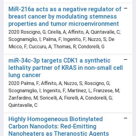
MiR-216a acts as a negative regulator of
breast cancer by modulating stemness
properties and tumor microenvironment
2020 Roscigno, G; Cirella, A; Affinito, A; Quintavalle, C;
Scognamiglio, I; Palma, F; Ingenito, F; Nuzzo, S; De
Micco, F; Cuccuru, A; Thomas, R; Condorelli, G
miR-34c-3p targets CDK1 a synthetic
lethality partner of KRAS in non-small cell
lung cancer
2020 Palma, F; Affinito, A; Nuzzo, S; Roscigno, G;
Scognamiglio, I; Ingenito, F; Martinez, L; Franzese, M;
Zanfardino, M; Soricelli, A; Fiorelli, A; Condorelli, G;
Quintavalle, C
Highly Homogeneous Biotinylated
Carbon Nanodots: Red-Emitting
Nanoheaters as Theranostic Agents