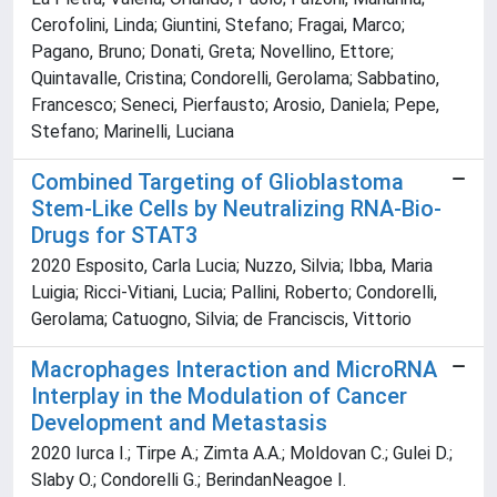
Cerofolini, Linda; Giuntini, Stefano; Fragai, Marco;
Pagano, Bruno; Donati, Greta; Novellino, Ettore;
Quintavalle, Cristina; Condorelli, Gerolama; Sabbatino,
Francesco; Seneci, Pierfausto; Arosio, Daniela; Pepe,
Stefano; Marinelli, Luciana
Combined Targeting of Glioblastoma
Stem-Like Cells by Neutralizing RNA-Bio-
Drugs for STAT3
2020 Esposito, Carla Lucia; Nuzzo, Silvia; Ibba, Maria
Luigia; Ricci-Vitiani, Lucia; Pallini, Roberto; Condorelli,
Gerolama; Catuogno, Silvia; de Franciscis, Vittorio
Macrophages Interaction and MicroRNA
Interplay in the Modulation of Cancer
Development and Metastasis
2020 Iurca I.; Tirpe A.; Zimta A.A.; Moldovan C.; Gulei D.;
Slaby O.; Condorelli G.; BerindanNeagoe I.