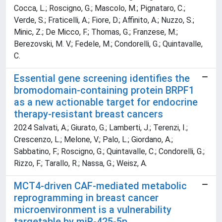
Cocca, L.; Roscigno, G.; Mascolo, M.; Pignataro, C.;
Verde, S.; Fraticelli, A.; Fiore, D.; Affinito, A.; Nuzzo, S.;
Minic, Z.; De Micco, F.; Thomas, G.; Franzese, M.;
Berezovski, M. V.; Fedele, M.; Condorelli, G.; Quintavalle,
C.
Essential gene screening identifies the
bromodomain-containing protein BRPF1
as a new actionable target for endocrine
therapy-resistant breast cancers
2024 Salvati, A.; Giurato, G.; Lamberti, J.; Terenzi, I.;
Crescenzo, L.; Melone, V.; Palo, L.; Giordano, A.;
Sabbatino, F.; Roscigno, G.; Quintavalle, C.; Condorelli, G.;
Rizzo, F.; Tarallo, R.; Nassa, G.; Weisz, A.
MCT4-driven CAF-mediated metabolic
reprogramming in breast cancer
microenvironment is a vulnerability
targetable by miR-425-5p