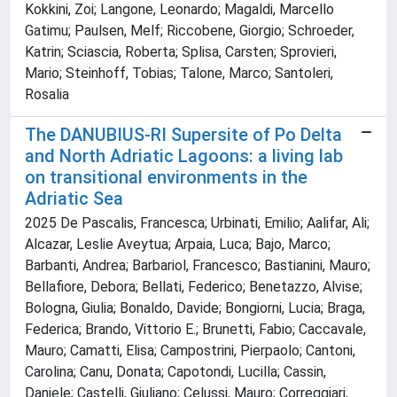
Kokkini, Zoi; Langone, Leonardo; Magaldi, Marcello
Gatimu; Paulsen, Melf; Riccobene, Giorgio; Schroeder,
Katrin; Sciascia, Roberta; Splisa, Carsten; Sprovieri,
Mario; Steinhoff, Tobias; Talone, Marco; Santoleri,
Rosalia
The DANUBIUS-RI Supersite of Po Delta
and North Adriatic Lagoons: a living lab
on transitional environments in the
Adriatic Sea
2025 De Pascalis, Francesca; Urbinati, Emilio; Aalifar, Ali;
Alcazar, Leslie Aveytua; Arpaia, Luca; Bajo, Marco;
Barbanti, Andrea; Barbariol, Francesco; Bastianini, Mauro;
Bellafiore, Debora; Bellati, Federico; Benetazzo, Alvise;
Bologna, Giulia; Bonaldo, Davide; Bongiorni, Lucia; Braga,
Federica; Brando, Vittorio E.; Brunetti, Fabio; Caccavale,
Mauro; Camatti, Elisa; Campostrini, Pierpaolo; Cantoni,
Carolina; Canu, Donata; Capotondi, Lucilla; Cassin,
Daniele; Castelli, Giuliano; Celussi, Mauro; Correggiari,