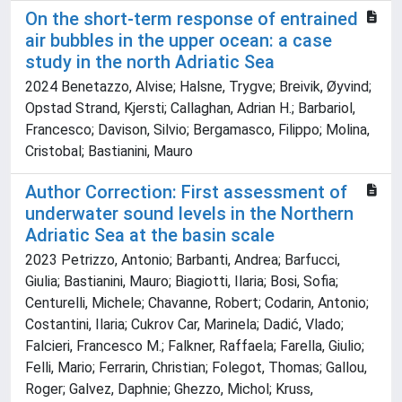
On the short-term response of entrained
air bubbles in the upper ocean: a case
study in the north Adriatic Sea
2024 Benetazzo, Alvise; Halsne, Trygve; Breivik, Øyvind;
Opstad Strand, Kjersti; Callaghan, Adrian H.; Barbariol,
Francesco; Davison, Silvio; Bergamasco, Filippo; Molina,
Cristobal; Bastianini, Mauro
Author Correction: First assessment of
underwater sound levels in the Northern
Adriatic Sea at the basin scale
2023 Petrizzo, Antonio; Barbanti, Andrea; Barfucci,
Giulia; Bastianini, Mauro; Biagiotti, Ilaria; Bosi, Sofia;
Centurelli, Michele; Chavanne, Robert; Codarin, Antonio;
Costantini, Ilaria; Cukrov Car, Marinela; Dadić, Vlado;
Falcieri, Francesco M.; Falkner, Raffaela; Farella, Giulio;
Felli, Mario; Ferrarin, Christian; Folegot, Thomas; Gallou,
Roger; Galvez, Daphnie; Ghezzo, Michol; Kruss,