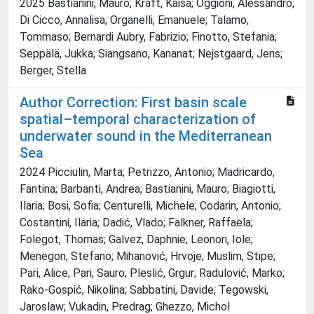
2025 Bastianini, Mauro; Kraft, Kaisa; Oggioni, Alessandro;
Di Cicco, Annalisa; Organelli, Emanuele; Talamo,
Tommaso; Bernardi Aubry, Fabrizio; Finotto, Stefania;
Seppälä, Jukka; Siangsano, Kananat; Nejstgaard, Jens;
Berger, Stella
Author Correction: First basin scale
spatial–temporal characterization of
underwater sound in the Mediterranean
Sea
2024 Picciulin, Marta; Petrizzo, Antonio; Madricardo,
Fantina; Barbanti, Andrea; Bastianini, Mauro; Biagiotti,
Ilaria; Bosi, Sofia; Centurelli, Michele; Codarin, Antonio;
Costantini, Ilaria; Dadić, Vlado; Falkner, Raffaela;
Folegot, Thomas; Galvez, Daphnie; Leonori, Iole;
Menegon, Stefano; Mihanović, Hrvoje; Muslim, Stipe;
Pari, Alice; Pari, Sauro; Pleslić, Grgur; Radulović, Marko;
Rako-Gospić, Nikolina; Sabbatini, Davide; Tegowski,
Jaroslaw; Vukadin, Predrag; Ghezzo, Michol