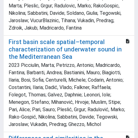
Marta; Pleslic, Grgur; Radulovic, Marko; RakoGospic,
Nikolina; Sabbatini, Davide; Soldano, Giulia; Tegowski,
Jaroslaw; VucurBlazinic, Tihana; Vukadin, Predrag;
Zdroik, Jakub; Madricardo, Fantina
First basin scale spatial–temporal
characterization of underwater sound in
the Mediterranean Sea
2023 Picciulin, Marta; Petrizzo, Antonio; Madricardo,
Fantina; Barbanti, Andrea; Bastianini, Mauro; Biagiotti,
Ilaria; Bosi, Sofia; Centurelli, Michele; Codarin, Antonio;
Costantini, Ilaria; Dadić, Vlado; Falkner, Raffaela;
Folegot, Thomas; Galvez, Daphnie; Leonori, Iole;
Menegon, Stefano; Mihanović, Hrvoje; Muslim, Stipe;
Pari, Alice; Pari, Sauro; Pleslić, Grgur; Radulović, Marko;
Rako-Gospić, Nikolina; Sabbatini, Davide; Tegowski,
Jaroslaw; Vukadin, Predrag; Ghezzo, Michol