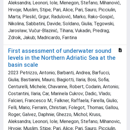
Aleksandra; Leonori, Iole; Menegon, Stefano; Mihanović,
Hrvoje; Muslim, Stipe; Pari, Alice; Pari, Sauro; Picciulin,
Marta; Pleslić, Grgur; Radulović, Marko; Rako-Gospić,
Nikolina; Sabbatini, Davide; Soldano, Giulia; Tęgowski,
Jarosław; Vučur-Blazinić, Tihana; Vukadin, Predrag;
Zdroik, Jakub; Madricardo, Fantina
First assessment of underwater sound
levels in the Northern Adriatic Sea at the
basin scale
2023 Petrizzo, Antonio; Barbanti, Andrea; Barfucci,
Giulia; Bastianini, Mauro; Biagiotti, Ilaria; Bosi, Sofia;
Centurelli, Michele; Chavanne, Robert; Codarin, Antonio;
Costantini, Ilaria; Car, Marinela Cukrov; Dadic, Vlado;
Falcieri, Francesco M.; Falkner, Raffaela; Farella, Giulio;
Felli, Mario; Ferrarin, Christian; Folegot, Thomas; Gallou,
Roger; Galvez, Daphnie; Ghezzo, Michol; Kruss,
Aleksandra; Leonori, Iole; Menegon, Stefano; Mihanovic,
Hrvoje; Muslim, Stipe; Pari, Alice; Pari, Sauro; Picciulin,