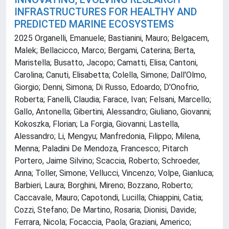
INFRASTRUCTURES FOR HEALTHY AND
PREDICTED MARINE ECOSYSTEMS
2025 Organelli, Emanuele; Bastianini, Mauro; Belgacem,
Malek; Bellacicco, Marco; Bergami, Caterina; Berta,
Maristella; Busatto, Jacopo; Camatti, Elisa; Cantoni,
Carolina; Canuti, Elisabetta; Colella, Simone; Dall'Olmo,
Giorgio; Denni, Simona; Di Russo, Edoardo; D'Onofrio,
Roberta; Fanelli, Claudia; Farace, Ivan; Felsani, Marcello;
Gallo, Antonella; Gibertini, Alessandro; Giuliano, Giovanni;
Kokoszka, Florian; La Forgia, Giovanni; Lastella,
Alessandro; Li, Mengyu; Manfredonia, Filippo; Milena,
Menna; Paladini De Mendoza, Francesco; Pitarch
Portero, Jaime Silvino; Scaccia, Roberto; Schroeder,
Anna; Toller, Simone; Vellucci, Vincenzo; Volpe, Gianluca;
Barbieri, Laura; Borghini, Mireno; Bozzano, Roberto;
Caccavale, Mauro; Capotondi, Lucilla; Chiappini, Catia;
Cozzi, Stefano; De Martino, Rosaria; Dionisi, Davide;
Ferrara, Nicola; Focaccia, Paola; Graziani, Americo;