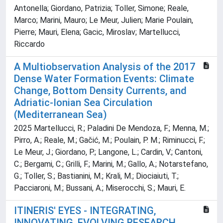
Antonella; Giordano, Patrizia; Toller, Simone; Reale,
Marco; Marini, Mauro; Le Meur, Julien; Marie Poulain,
Pierre; Mauri, Elena; Gacic, Miroslav; Martellucci,
Riccardo
A Multiobservation Analysis of the 2017
Dense Water Formation Events: Climate
Change, Bottom Density Currents, and
Adriatic‐Ionian Sea Circulation
(Mediterranean Sea)
2025 Martellucci, R.; Paladini De Mendoza, F.; Menna, M.;
Pirro, A.; Reale, M.; Gačić, M.; Poulain, P. M.; Riminucci, F.;
Le Meur, J.; Giordano, P.; Langone, L.; Cardin, V.; Cantoni,
C.; Bergami, C.; Grilli, F.; Marini, M.; Gallo, A.; Notarstefano,
G.; Toller, S.; Bastianini, M.; Krali, M.; Diociaiuti, T.;
Pacciaroni, M.; Bussani, A.; Miserocchi, S.; Mauri, E.
ITINERIS' EYES - INTEGRATING,
INNOVATING, EVOLVING RESEARCH