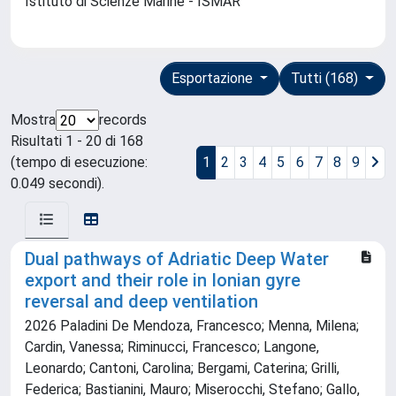
Istituto di Scienze Marine - ISMAR
Esportazione
Tutti (168)
Mostra
records
Risultati 1 - 20 di 168
(tempo di esecuzione:
1
2
3
4
5
6
7
8
9
0.049 secondi).
Dual pathways of Adriatic Deep Water
export and their role in Ionian gyre
reversal and deep ventilation
2026 Paladini De Mendoza, Francesco; Menna, Milena;
Cardin, Vanessa; Riminucci, Francesco; Langone,
Leonardo; Cantoni, Carolina; Bergami, Caterina; Grilli,
Federica; Bastianini, Mauro; Miserocchi, Stefano; Gallo,