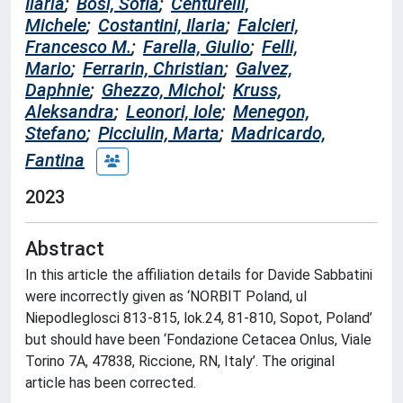
Ilaria
;
Bosi, Sofia
;
Centurelli,
Michele
;
Costantini, Ilaria
;
Falcieri,
Francesco M.
;
Farella, Giulio
;
Felli,
Mario
;
Ferrarin, Christian
;
Galvez,
Daphnie
;
Ghezzo, Michol
;
Kruss,
Aleksandra
;
Leonori, Iole
;
Menegon,
Stefano
;
Picciulin, Marta
;
Madricardo,
Fantina
2023
Abstract
In this article the affiliation details for Davide Sabbatini
were incorrectly given as ‘NORBIT Poland, ul
Niepodleglosci 813-815, lok.24, 81-810, Sopot, Poland’
but should have been ‘Fondazione Cetacea Onlus, Viale
Torino 7A, 47838, Riccione, RN, Italy’. The original
article has been corrected.