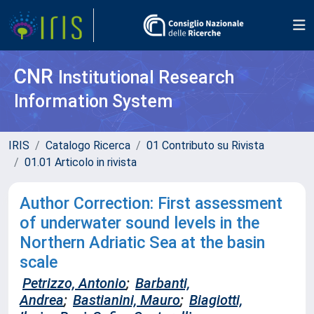
CNR
Institutional Research
Information System
IRIS
Catalogo Ricerca
01 Contributo su Rivista
01.01 Articolo in rivista
Author Correction: First assessment
of underwater sound levels in the
Northern Adriatic Sea at the basin
scale
Petrizzo, Antonio
;
Barbanti,
Andrea
;
Bastianini, Mauro
;
Biagiotti,