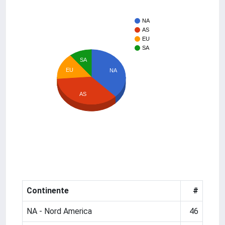
NA
AS
EU
SA
SA
EU
NA
AS
Continente
#
NA - Nord America
46