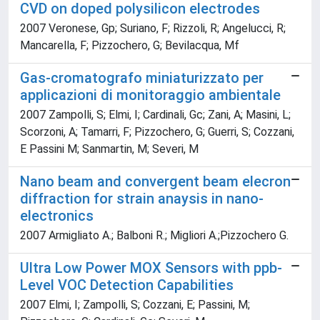
CVD on doped polysilicon electrodes
2007 Veronese, Gp; Suriano, F; Rizzoli, R; Angelucci, R;
Mancarella, F; Pizzochero, G; Bevilacqua, Mf
Gas-cromatografo miniaturizzato per
applicazioni di monitoraggio ambientale
2007 Zampolli, S; Elmi, I; Cardinali, Gc; Zani, A; Masini, L;
Scorzoni, A; Tamarri, F; Pizzochero, G; Guerri, S; Cozzani,
E Passini M; Sanmartin, M; Severi, M
Nano beam and convergent beam elecron
diffraction for strain anaysis in nano-
electronics
2007 Armigliato A.; Balboni R.; Migliori A.;Pizzochero G.
Ultra Low Power MOX Sensors with ppb-
Level VOC Detection Capabilities
2007 Elmi, I; Zampolli, S; Cozzani, E; Passini, M;