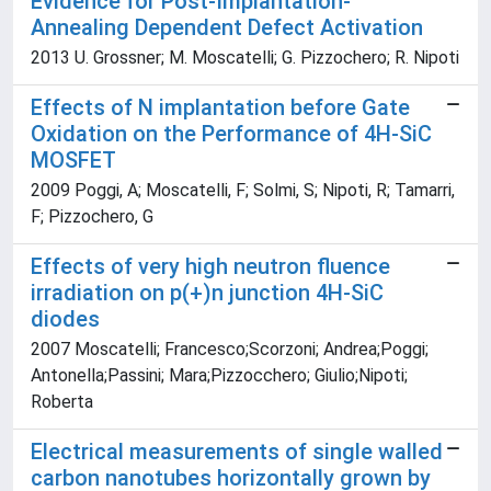
Evidence for Post-Implantation-
Annealing Dependent Defect Activation
2013 U. Grossner; M. Moscatelli; G. Pizzochero; R. Nipoti
Effects of N implantation before Gate
Oxidation on the Performance of 4H-SiC
MOSFET
2009 Poggi, A; Moscatelli, F; Solmi, S; Nipoti, R; Tamarri,
F; Pizzochero, G
Effects of very high neutron fluence
irradiation on p(+)n junction 4H-SiC
diodes
2007 Moscatelli; Francesco;Scorzoni; Andrea;Poggi;
Antonella;Passini; Mara;Pizzocchero; Giulio;Nipoti;
Roberta
Electrical measurements of single walled
carbon nanotubes horizontally grown by