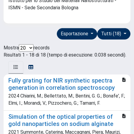
Istituto per lo Studio dei Materiali Nanostrutturati -
ISMN - Sede Secondaria Bologna
Esportazione
Tutti (18)
Mostra
records
Risultati 1 - 18 di 18 (tempo di esecuzione: 0.038 secondi).
Fully grating for NIR synthetic spectra
generation in correlation spectroscopy
2024 Chiarini, M.; Bellettato, M.; Bentini, G. G.; Bonafe', F.;
Elmi, I.; Morandi, V.; Pizzochero, G.; Tamarri, F.
Simulation of the optical properties of
gold nanoparticles on sodium alginate
2021 Summonte, Caterina; Maccagnani, Piera; Maurizi,