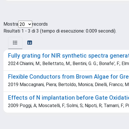
Mostra
records
Risultati 1 - 3 di 3 (tempo di esecuzione: 0.009 secondi).
Fully grating for NIR synthetic spectra genera
2024 Chiarini, M.; Bellettato, M.; Bentini, G. G.; Bonafe', F.; Elmi
Flexible Conductors from Brown Algae for Gre
2019 Maccagnani, Piera; Bertoldo, Monica; Dinelli, Franco; Mur
Effects of N implantation before Gate Oxida
2009 Poggi, A; Moscatelli, F; Solmi, S; Nipoti, R; Tamarri, F; 