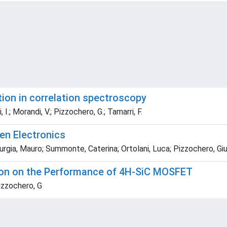
tion in correlation spectroscopy
, I.; Morandi, V.; Pizzochero, G.; Tamarri, F.
en Electronics
gia, Mauro; Summonte, Caterina; Ortolani, Luca; Pizzochero, Giulio;
tion on the Performance of 4H-SiC MOSFET
Pizzochero, G