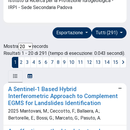
Istituto di Ricerca per la Protezione Idrogeologica -
IRPI - Sede Secondaria Padova
Esportazione
Tutti (291)
Mostra
records
Risultati 1 - 20 di 291 (tempo di esecuzione: 0.043 secondi).
1
2
3
4
5
6
7
8
9
10
11
12
13
14
15
A Sentinel-1 Based Hybrid
Interferometric Approach to Complement
EGMS for Landslides Identification
2025 Mantovani, M.; Ceccotto, F.; Ballaera, A.;
Bertorelle, E.; Bossi, G.; Marcato, G.; Pasuto, A.