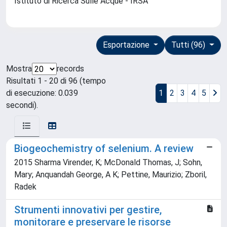
Istituto di Ricerca Sulle Acque - IRSA
Esportazione
Tutti (96)
Mostra
records
Risultati 1 - 20 di 96 (tempo
di esecuzione: 0.039
1
2
3
4
5
secondi).
Biogeochemistry of selenium. A review
2015 Sharma Virender, K; McDonald Thomas, J; Sohn,
Mary; Anquandah George, A K; Pettine, Maurizio; Zboril,
Radek
Strumenti innovativi per gestire,
monitorare e preservare le risorse