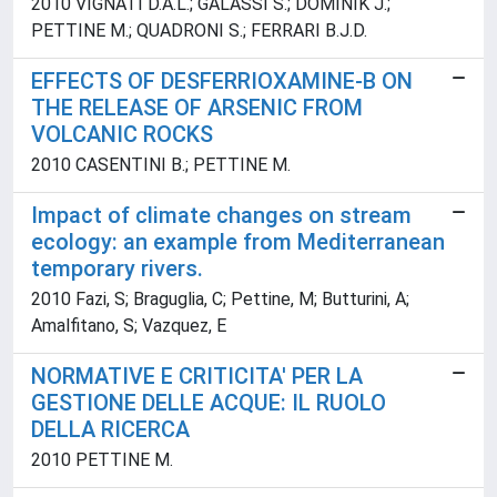
2010 VIGNATI D.A.L.; GALASSI S.; DOMINIK J.;
PETTINE M.; QUADRONI S.; FERRARI B.J.D.
EFFECTS OF DESFERRIOXAMINE-B ON
THE RELEASE OF ARSENIC FROM
VOLCANIC ROCKS
2010 CASENTINI B.; PETTINE M.
Impact of climate changes on stream
ecology: an example from Mediterranean
temporary rivers.
2010 Fazi, S; Braguglia, C; Pettine, M; Butturini, A;
Amalfitano, S; Vazquez, E
NORMATIVE E CRITICITA' PER LA
GESTIONE DELLE ACQUE: IL RUOLO
DELLA RICERCA
2010 PETTINE M.