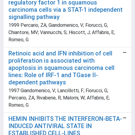
regulatory factor 1 in squamous
carcinoma cells via a STAT-1 independent
signalling pathway
1999 Percario, ZA; Giandomenico, V; Fiorucci, G;
Chiantore, MV; Vannucchi, S; Hiscott, J; Affabris, E;
Romeo, G
Retinoic acid and IFN inhibition of cell
proliferation is associated with
apoptosis in squamous carcinoma cell
lines: Role of IRF-1 and TGase II-
dependent pathways
1997 Giandomenico, V; Lancillotti, F; Fiorucci, G;
Percario, ZA; Rivabene, R; Malorni, W; Affabris, E;
Romeo, G
HEMIN INHIBITS THE INTERFERON-BETA-
INDUCED ANTIVIRAL STATE IN
ESTABLISHED CELL-LINES