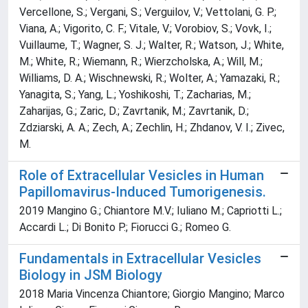
Vercellone, S.; Vergani, S.; Verguilov, V.; Vettolani, G. P.;
Viana, A.; Vigorito, C. F.; Vitale, V.; Vorobiov, S.; Vovk, I.;
Vuillaume, T.; Wagner, S. J.; Walter, R.; Watson, J.; White,
M.; White, R.; Wiemann, R.; Wierzcholska, A.; Will, M.;
Williams, D. A.; Wischnewski, R.; Wolter, A.; Yamazaki, R.;
Yanagita, S.; Yang, L.; Yoshikoshi, T.; Zacharias, M.;
Zaharijas, G.; Zaric, D.; Zavrtanik, M.; Zavrtanik, D.;
Zdziarski, A. A.; Zech, A.; Zechlin, H.; Zhdanov, V. I.; Zivec,
M.
Role of Extracellular Vesicles in Human
Papillomavirus-Induced Tumorigenesis.
2019 Mangino G.; Chiantore M.V.; Iuliano M.; Capriotti L.;
Accardi L.; Di Bonito P.; Fiorucci G.; Romeo G.
Fundamentals in Extracellular Vesicles
Biology in JSM Biology
2018 Maria Vincenza Chiantore; Giorgio Mangino; Marco