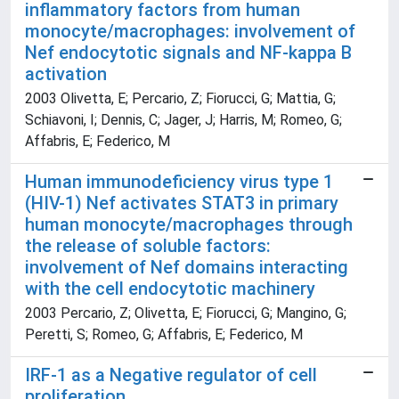
inflammatory factors from human
monocyte/macrophages: involvement of
Nef endocytotic signals and NF-kappa B
activation
2003 Olivetta, E; Percario, Z; Fiorucci, G; Mattia, G;
Schiavoni, I; Dennis, C; Jager, J; Harris, M; Romeo, G;
Affabris, E; Federico, M
Human immunodeficiency virus type 1
(HIV-1) Nef activates STAT3 in primary
human monocyte/macrophages through
the release of soluble factors:
involvement of Nef domains interacting
with the cell endocytotic machinery
2003 Percario, Z; Olivetta, E; Fiorucci, G; Mangino, G;
Peretti, S; Romeo, G; Affabris, E; Federico, M
IRF-1 as a Negative regulator of cell
proliferation