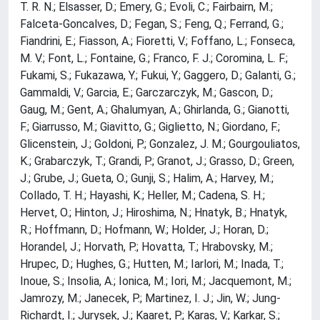
T. R. N.; Elsasser, D.; Emery, G.; Evoli, C.; Fairbairn, M.;
Falceta-Goncalves, D.; Fegan, S.; Feng, Q.; Ferrand, G.;
Fiandrini, E.; Fiasson, A.; Fioretti, V.; Foffano, L.; Fonseca,
M. V.; Font, L.; Fontaine, G.; Franco, F. J.; Coromina, L. F.;
Fukami, S.; Fukazawa, Y.; Fukui, Y.; Gaggero, D.; Galanti, G.;
Gammaldi, V.; Garcia, E.; Garczarczyk, M.; Gascon, D.;
Gaug, M.; Gent, A.; Ghalumyan, A.; Ghirlanda, G.; Gianotti,
F.; Giarrusso, M.; Giavitto, G.; Giglietto, N.; Giordano, F.;
Glicenstein, J.; Goldoni, P.; Gonzalez, J. M.; Gourgouliatos,
K.; Grabarczyk, T.; Grandi, P.; Granot, J.; Grasso, D.; Green,
J.; Grube, J.; Gueta, O.; Gunji, S.; Halim, A.; Harvey, M.;
Collado, T. H.; Hayashi, K.; Heller, M.; Cadena, S. H.;
Hervet, O.; Hinton, J.; Hiroshima, N.; Hnatyk, B.; Hnatyk,
R.; Hoffmann, D.; Hofmann, W.; Holder, J.; Horan, D.;
Horandel, J.; Horvath, P.; Hovatta, T.; Hrabovsky, M.;
Hrupec, D.; Hughes, G.; Hutten, M.; Iarlori, M.; Inada, T.;
Inoue, S.; Insolia, A.; Ionica, M.; Iori, M.; Jacquemont, M.;
Jamrozy, M.; Janecek, P.; Martinez, I. J.; Jin, W.; Jung-
Richardt, I.; Jurysek, J.; Kaaret, P.; Karas, V.; Karkar, S.;