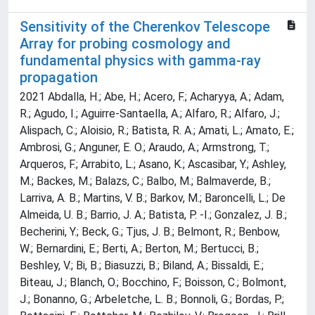
Sensitivity of the Cherenkov Telescope
Array for probing cosmology and
fundamental physics with gamma-ray
propagation
2021 Abdalla, H.; Abe, H.; Acero, F.; Acharyya, A.; Adam,
R.; Agudo, I.; Aguirre-Santaella, A.; Alfaro, R.; Alfaro, J.;
Alispach, C.; Aloisio, R.; Batista, R. A.; Amati, L.; Amato, E.;
Ambrosi, G.; Anguner, E. O.; Araudo, A.; Armstrong, T.;
Arqueros, F.; Arrabito, L.; Asano, K.; Ascasibar, Y.; Ashley,
M.; Backes, M.; Balazs, C.; Balbo, M.; Balmaverde, B.;
Larriva, A. B.; Martins, V. B.; Barkov, M.; Baroncelli, L.; De
Almeida, U. B.; Barrio, J. A.; Batista, P. -I.; Gonzalez, J. B.;
Becherini, Y.; Beck, G.; Tjus, J. B.; Belmont, R.; Benbow,
W.; Bernardini, E.; Berti, A.; Berton, M.; Bertucci, B.;
Beshley, V.; Bi, B.; Biasuzzi, B.; Biland, A.; Bissaldi, E.;
Biteau, J.; Blanch, O.; Bocchino, F.; Boisson, C.; Bolmont,
J.; Bonanno, G.; Arbeletche, L. B.; Bonnoli, G.; Bordas, P.;