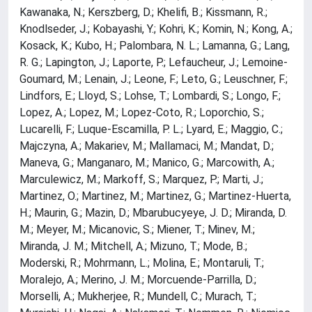
Kawanaka, N.; Kerszberg, D.; Khelifi, B.; Kissmann, R.;
Knodlseder, J.; Kobayashi, Y.; Kohri, K.; Komin, N.; Kong, A.;
Kosack, K.; Kubo, H.; Palombara, N. L.; Lamanna, G.; Lang,
R. G.; Lapington, J.; Laporte, P.; Lefaucheur, J.; Lemoine-
Goumard, M.; Lenain, J.; Leone, F.; Leto, G.; Leuschner, F.;
Lindfors, E.; Lloyd, S.; Lohse, T.; Lombardi, S.; Longo, F.;
Lopez, A.; Lopez, M.; Lopez-Coto, R.; Loporchio, S.;
Lucarelli, F.; Luque-Escamilla, P. L.; Lyard, E.; Maggio, C.;
Majczyna, A.; Makariev, M.; Mallamaci, M.; Mandat, D.;
Maneva, G.; Manganaro, M.; Manico, G.; Marcowith, A.;
Marculewicz, M.; Markoff, S.; Marquez, P.; Marti, J.;
Martinez, O.; Martinez, M.; Martinez, G.; Martinez-Huerta,
H.; Maurin, G.; Mazin, D.; Mbarubucyeye, J. D.; Miranda, D.
M.; Meyer, M.; Micanovic, S.; Miener, T.; Minev, M.;
Miranda, J. M.; Mitchell, A.; Mizuno, T.; Mode, B.;
Moderski, R.; Mohrmann, L.; Molina, E.; Montaruli, T.;
Moralejo, A.; Merino, J. M.; Morcuende-Parrilla, D.;
Morselli, A.; Mukherjee, R.; Mundell, C.; Murach, T.;