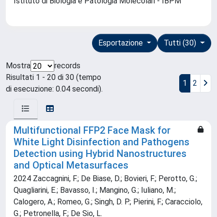
Istituto di Biologia e Patologia Molecolari - IBPM
Esportazione
Tutti (30)
Mostra
records
Risultati 1 - 20 di 30 (tempo
1
2
di esecuzione: 0.04 secondi).
Multifunctional FFP2 Face Mask for
White Light Disinfection and Pathogens
Detection using Hybrid Nanostructures
and Optical Metasurfaces
2024 Zaccagnini, F.; De Biase, D.; Bovieri, F.; Perotto, G.;
Quagliarini, E.; Bavasso, I.; Mangino, G.; Iuliano, M.;
Calogero, A.; Romeo, G.; Singh, D. P.; Pierini, F.; Caracciolo,
G.; Petronella, F.; De Sio, L.