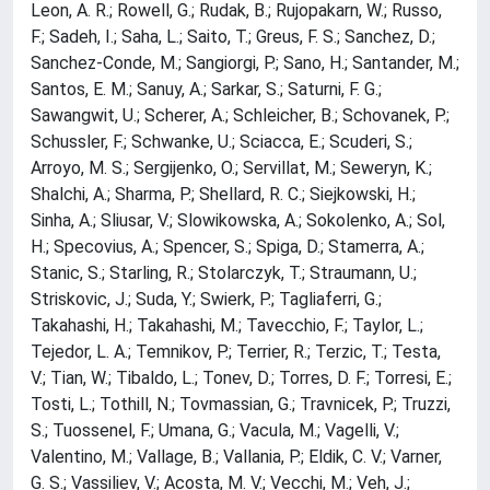
Leon, A. R.; Rowell, G.; Rudak, B.; Rujopakarn, W.; Russo,
F.; Sadeh, I.; Saha, L.; Saito, T.; Greus, F. S.; Sanchez, D.;
Sanchez-Conde, M.; Sangiorgi, P.; Sano, H.; Santander, M.;
Santos, E. M.; Sanuy, A.; Sarkar, S.; Saturni, F. G.;
Sawangwit, U.; Scherer, A.; Schleicher, B.; Schovanek, P.;
Schussler, F.; Schwanke, U.; Sciacca, E.; Scuderi, S.;
Arroyo, M. S.; Sergijenko, O.; Servillat, M.; Seweryn, K.;
Shalchi, A.; Sharma, P.; Shellard, R. C.; Siejkowski, H.;
Sinha, A.; Sliusar, V.; Slowikowska, A.; Sokolenko, A.; Sol,
H.; Specovius, A.; Spencer, S.; Spiga, D.; Stamerra, A.;
Stanic, S.; Starling, R.; Stolarczyk, T.; Straumann, U.;
Striskovic, J.; Suda, Y.; Swierk, P.; Tagliaferri, G.;
Takahashi, H.; Takahashi, M.; Tavecchio, F.; Taylor, L.;
Tejedor, L. A.; Temnikov, P.; Terrier, R.; Terzic, T.; Testa,
V.; Tian, W.; Tibaldo, L.; Tonev, D.; Torres, D. F.; Torresi, E.;
Tosti, L.; Tothill, N.; Tovmassian, G.; Travnicek, P.; Truzzi,
S.; Tuossenel, F.; Umana, G.; Vacula, M.; Vagelli, V.;
Valentino, M.; Vallage, B.; Vallania, P.; Eldik, C. V.; Varner,
G. S.; Vassiliev, V.; Acosta, M. V.; Vecchi, M.; Veh, J.;