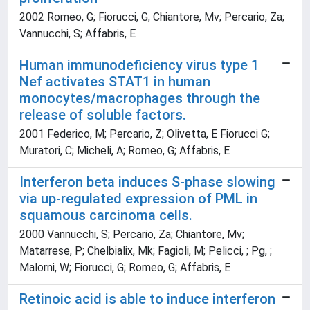
2002 Romeo, G; Fiorucci, G; Chiantore, Mv; Percario, Za;
Vannucchi, S; Affabris, E
Human immunodeficiency virus type 1
Nef activates STAT1 in human
monocytes/macrophages through the
release of soluble factors.
2001 Federico, M; Percario, Z; Olivetta, E Fiorucci G;
Muratori, C; Micheli, A; Romeo, G; Affabris, E
Interferon beta induces S-phase slowing
via up-regulated expression of PML in
squamous carcinoma cells.
2000 Vannucchi, S; Percario, Za; Chiantore, Mv;
Matarrese, P; Chelbialix, Mk; Fagioli, M; Pelicci, ; Pg, ;
Malorni, W; Fiorucci, G; Romeo, G; Affabris, E
Retinoic acid is able to induce interferon