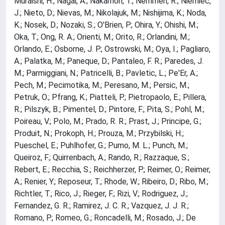
Muraishi, H.; Nagai, A.; Nakamori, T.; Nemmen, R.; Niemiec,
J.; Nieto, D.; Nievas, M.; Nikolajuk, M.; Nishijima, K.; Noda,
K.; Nosek, D.; Nozaki, S.; O'Brien, P.; Ohira, Y.; Ohishi, M.;
Oka, T.; Ong, R. A.; Orienti, M.; Orito, R.; Orlandini, M.;
Orlando, E.; Osborne, J. P.; Ostrowski, M.; Oya, I.; Pagliaro,
A.; Palatka, M.; Paneque, D.; Pantaleo, F. R.; Paredes, J.
M.; Parmiggiani, N.; Patricelli, B.; Pavletic, L.; Pe'Er, A.;
Pech, M.; Pecimotika, M.; Peresano, M.; Persic, M.;
Petruk, O.; Pfrang, K.; Piatteli, P.; Pietropaolo, E.; Pillera,
R.; Pilszyk, B.; Pimentel, D.; Pintore, F.; Pita, S.; Pohl, M.;
Poireau, V.; Polo, M.; Prado, R. R.; Prast, J.; Principe, G.;
Produit, N.; Prokoph, H.; Prouza, M.; Przybilski, H.;
Pueschel, E.; Puhlhofer, G.; Pumo, M. L.; Punch, M.;
Queiroz, F.; Quirrenbach, A.; Rando, R.; Razzaque, S.;
Rebert, E.; Recchia, S.; Reichherzer, P.; Reimer, O.; Reimer,
A.; Renier, Y.; Reposeur, T.; Rhode, W.; Ribeiro, D.; Ribo, M.;
Richtler, T.; Rico, J.; Rieger, F.; Rizi, V.; Rodriguez, J.;
Fernandez, G. R.; Ramirez, J. C. R.; Vazquez, J. J. R.;
Romano, P.; Romeo, G.; Roncadelli, M.; Rosado, J.; De