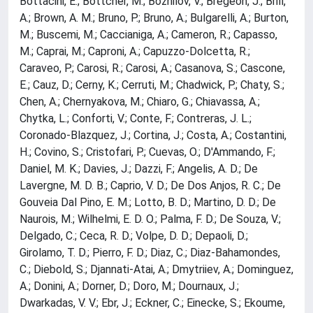
Bottacini, E.; Bottcher, M.; Bozhilov, V.; Bregeon, J.; Brill,
A.; Brown, A. M.; Bruno, P.; Bruno, A.; Bulgarelli, A.; Burton,
M.; Buscemi, M.; Caccianiga, A.; Cameron, R.; Capasso,
M.; Caprai, M.; Caproni, A.; Capuzzo-Dolcetta, R.;
Caraveo, P.; Carosi, R.; Carosi, A.; Casanova, S.; Cascone,
E.; Cauz, D.; Cerny, K.; Cerruti, M.; Chadwick, P.; Chaty, S.;
Chen, A.; Chernyakova, M.; Chiaro, G.; Chiavassa, A.;
Chytka, L.; Conforti, V.; Conte, F.; Contreras, J. L.;
Coronado-Blazquez, J.; Cortina, J.; Costa, A.; Costantini,
H.; Covino, S.; Cristofari, P.; Cuevas, O.; D'Ammando, F.;
Daniel, M. K.; Davies, J.; Dazzi, F.; Angelis, A. D.; De
Lavergne, M. D. B.; Caprio, V. D.; De Dos Anjos, R. C.; De
Gouveia Dal Pino, E. M.; Lotto, B. D.; Martino, D. D.; De
Naurois, M.; Wilhelmi, E. D. O.; Palma, F. D.; De Souza, V.;
Delgado, C.; Ceca, R. D.; Volpe, D. D.; Depaoli, D.;
Girolamo, T. D.; Pierro, F. D.; Diaz, C.; Diaz-Bahamondes,
C.; Diebold, S.; Djannati-Atai, A.; Dmytriiev, A.; Dominguez,
A.; Donini, A.; Dorner, D.; Doro, M.; Dournaux, J.;
Dwarkadas, V. V.; Ebr, J.; Eckner, C.; Einecke, S.; Ekoume,