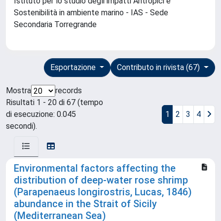
Istituto per lo studio degli impatti Antropici e
Sostenibilità in ambiente marino - IAS - Sede
Secondaria Torregrande
Esportazione
Contributo in rivista (67)
Mostra
records
Risultati 1 - 20 di 67 (tempo
di esecuzione: 0.045
1
2
3
4
secondi).
Environmental factors affecting the
distribution of deep-water rose shrimp
(Parapenaeus longirostris, Lucas, 1846)
abundance in the Strait of Sicily
(Mediterranean Sea)