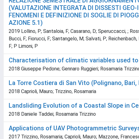
RELAZIONE SEMESTRALE DI AGGIORNAMENTO SUL
(VALUTAZIONE INTEGRATA DI DISSESTI GEO-I
FENOMENI E DEFINIZIONE DI SOGLIE DI PIOGGI
AZIONE 5.1)
2019 Lollino, P; Santaloia, F; Casarano, D; Speruccacci, ; Rossi,
Bucci, F; Fiorucci, F; Santangelo, M; Salvati, P; Reichenbach,
F; P Limoni, P
Characterisation of climatic variables used to 
2018 Giuseppe Pedone; Gennaro Ruggieri; Rosamaria Trizzin
La Torre Costiera di San Vito (Polignano, Bari, 
2018 Caprioli, Mauro; Trizzino, Rosamaria
Landsliding Evolution of a Coastal Slope in Ce
2018 Daniele Taddei; Rosamaria Trizzino
Applications of UAV Photogrammetric Surveys
2017 Trizzino, Rosamaria; Caprioli, Mauro; Mazzone, Frances