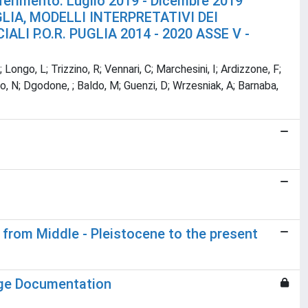
imento: Luglio 2019 - Dicembre 2019
LIA, MODELLI INTERPRETATIVI DEI
LI P.O.R. PUGLIA 2014 - 2020 ASSE V -
 Longo, L; Trizzino, R; Vennari, C; Marchesini, I; Ardizzone, F;
io, N; Dgodone, ; Baldo, M; Guenzi, D; Wrzesniak, A; Barnaba,
s from Middle - Pleistocene to the present
age Documentation