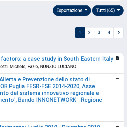
Esportazione
Tutti (65)
1
2
3
4
 factors: a case study in South-Eastern Italy
errotti, Michele; Fazio, NUNZIO LUCIANO
lerta e Prevenzione dello stato di
 POR Puglia FESR-FSE 2014-2020, Asse
mento del sistema innovativo regionale e
nziamento", Bando INNONETWORK - Regione