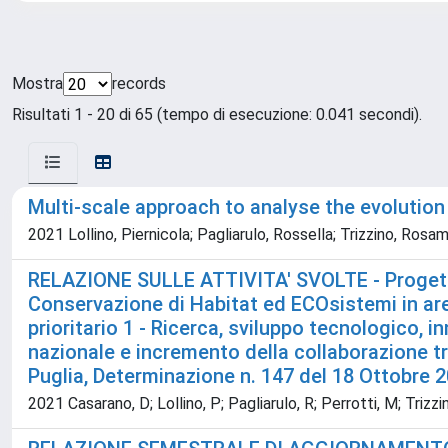
Mostra
records
Risultati 1 - 20 di 65 (tempo di esecuzione: 0.041 secondi).
Multi-scale approach to analyse the evolution o
2021 Lollino, Piernicola; Pagliarulo, Rossella; Trizzino, Ro
RELAZIONE SULLE ATTIVITA' SVOLTE - Progetto
Conservazione di Habitat ed ECOsistemi in are
prioritario 1 - Ricerca, sviluppo tecnologico, 
nazionale e incremento della collaborazione t
Puglia, Determinazione n. 147 del 18 Ottobre 
2021 Casarano, D; Lollino, P; Pagliarulo, R; Perrotti, M; Trizzi