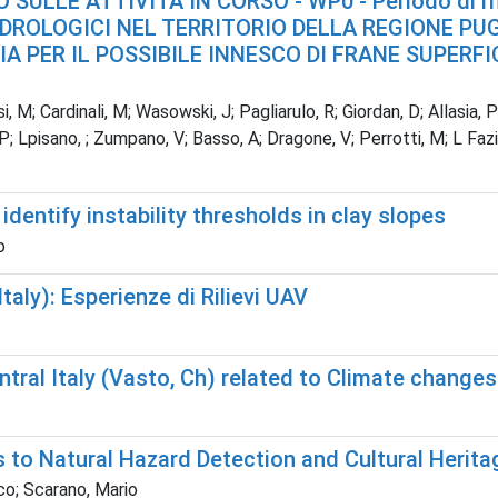
LE ATTIVITÁ IN CORSO - WP0 - Periodo di rifer
DROLOGICI NEL TERRITORIO DELLA REGIONE PUG
A PER IL POSSIBILE INNESCO DI FRANE SUPERFICIA
 M; Cardinali, M; Wasowski, J; Pagliarulo, R; Giordan, D; Allasia, P;
 P; Lpisano, ; Zumpano, V; Basso, A; Dragone, V; Perrotti, M; L Faz
identify instability thresholds in clay slopes
o
Italy): Esperienze di Rilievi UAV
ntral Italy (Vasto, Ch) related to Climate change
 to Natural Hazard Detection and Cultural Herit
co; Scarano, Mario