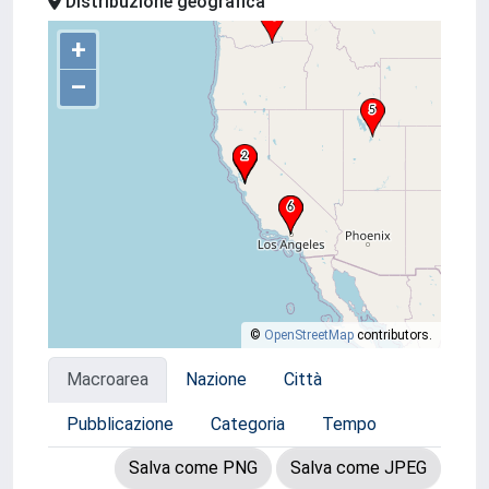
Distribuzione geografica
+
–
©
OpenStreetMap
contributors.
Macroarea
Nazione
Città
Pubblicazione
Categoria
Tempo
Salva come PNG
Salva come JPEG