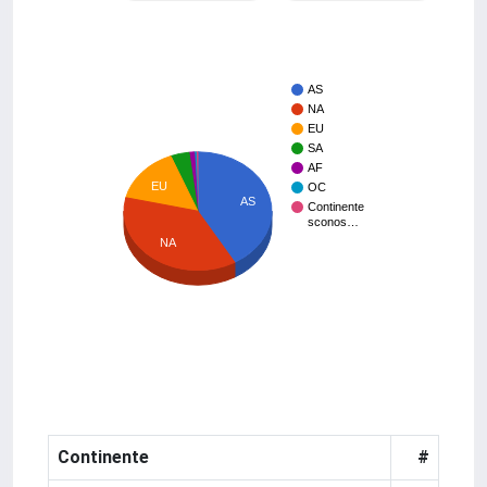
AS
NA
EU
SA
AF
EU
OC
AS
Continente
sconos…
NA
Continente
#