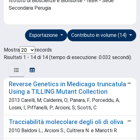
Istituto di Bioscienze e Biorisorse - IBBR - Sede
Secondaria Perugia
Esportazione
Contributo in volume (14)
Mostra
records
Risultati 1 - 14 di 14 (tempo di esecuzione: 0.032 secondi).
Reverse Genetics in Medicago truncatula
Using a TILLING Mutant Collection
2013 Carelli, M; Calderini, O; Panara, F; Porceddu, A;
Losini, I; Piffanelli, P; Arcioni, S; Scotti, C
Tracciabilità molecolare degli oli di oliva
2010 Baldoni L.; Arcioni S.; Cultrera N. e Mariotti R.