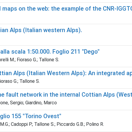
al maps on the web: the example of the CNR-IGGT
ian Alps (Italian western Alps).
 alla scala 1:50.000. Foglio 211 "Dego"
relli M.; Fioraso G.; Tallone S.
tian Alps (Italian Western Alps): An integrated a
ioraso G.; Tallone S.
he fault network in the internal Cottian Alps (Wes
lone, Sergio; Giardino, Marco
oglio 155 "Torino Ovest"
.G.; Cadoppi P.; Tallone S.; Piccardo G.B.; Polino R.