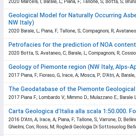
2020 Marcelli, I; Barale, L; Piana, F; Tallone, S; Botta, S; Br
Geological Model for Naturally Occurring Asb
NW Italy)
2020 Barale, L; Piana, F; Tallone, S; Compagnoni, R; Avataneo, C
Petrofacies for the prediction of NOA content 
2020 Botta, S; Avataneo, C; Barale, L; Compagnoni, R; Cossio, R;
Geology of Piemonte region (NW Italy, Alps-A
2017 Piana, F; Fioraso, G; Irace, A; Mosca, P; D'Atri, A; Barale,
The Geodatabase of the Piemonte Geological
2017 Piana F.; Lombardo V.; Mimmo D.; Mulazzano E.; Barale L.; 
Carta Geologica d'Italia alla scala 1:50.000. F
2016 D'Atri, A; Irace, A; Piana, F; Tallone, S; Varrone, D; Bellin
Ghielmi, Con; Rossi, M; Rogledi Geologia Di Sottosuolog Be