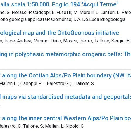
a alla scala 1:50.000. Foglio 194 "Acqui Terme"
lino; G. Fioraso; P. Cadoppi; E. Fusetti; M. Morelli; L. Lanteri; L. Pa
rdone geologia applicataP. Clemente; D.A. De Luca idrogeologia
ological map and the OntoGeonous initiative
; Irace, Andrea; Mimmo, Dario; Mosca, Pietro; Tallone, Sergio; Ba
ing in polyphasic metamorphic orogenic belts: T
ift along the Cottian Alps/Po Plain boundary (NW I
Mallen L. ; Cadoppi P. ; ; Balestro G. ; ; Tallone S.
al maps via standardised metadata and geoportal
.
ift along the inner central Western Alps/Po Plain 
alestro, G; Tallone, S; Mallen, L; Nicolò, G