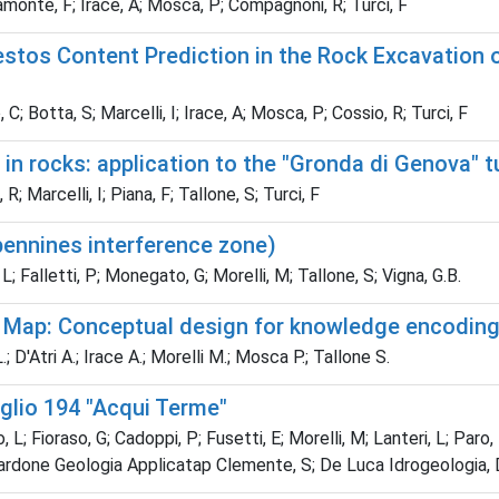
unamonte, F; Irace, A; Mosca, P; Compagnoni, R; Turci, F
estos Content Prediction in the Rock Excavation 
; Botta, S; Marcelli, I; Irace, A; Mosca, P; Cossio, R; Turci, F
in rocks: application to the "Gronda di Genova" t
 Marcelli, I; Piana, F; Tallone, S; Turci, F
pennines interference zone)
 L; Falletti, P; Monegato, G; Morelli, M; Tallone, S; Vigna, G.B.
 Map: Conceptual design for knowledge encodin
D'Atri A.; Irace A.; Morelli M.; Mosca P.; Tallone S.
oglio 194 "Acqui Terme"
o, L; Fioraso, G; Cadoppi, P; Fusetti, E; Morelli, M; Lanteri, L; Paro,
llardone Geologia Applicatap Clemente, S; De Luca Idrogeologia,