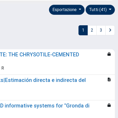
Esportazione
Tutti (41)
1
2
3
ITE: THE CHRYSOTILE-CEMENTED
, R
s|Estimación directa e indirecta del
AD informative systems for "Gronda di