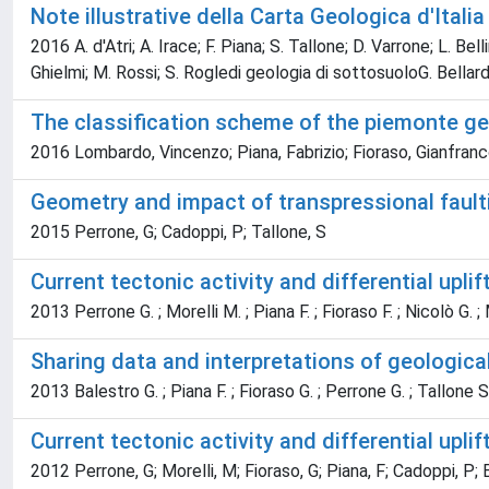
Note illustrative della Carta Geologica d'Itali
2016 A. d'Atri; A. Irace; F. Piana; S. Tallone; D. Varrone; L. Bel
Ghielmi; M. Rossi; S. Rogledi geologia di sottosuoloG. Bella
The classification scheme of the piemonte ge
2016 Lombardo, Vincenzo; Piana, Fabrizio; Fioraso, Gianfranco
Geometry and impact of transpressional fault
2015 Perrone, G; Cadoppi, P; Tallone, S
Current tectonic activity and differential upl
2013 Perrone G. ; Morelli M. ; Piana F. ; Fioraso F. ; Nicolò G. ; 
Sharing data and interpretations of geologic
2013 Balestro G. ; Piana F. ; Fioraso G. ; Perrone G. ; Tallone S
Current tectonic activity and differential upl
2012 Perrone, G; Morelli, M; Fioraso, G; Piana, F; Cadoppi, P; B