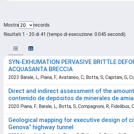
Mostra
records
Risultati 1 - 20 di 41 (tempo di esecuzione: 0.045 secondi).
SYN-EXHUMATION PERVASIVE BRITTLE DEFOR
ACQUASANTA BRECCIA
2023 Barale, L; Piana, F; Avataneo, C; Botta, S; Capitani, G; Cos
Direct and indirect assessment of the amount 
contenido de depósitos de minerales de amia
2020 Piana, F; Barale, L; Botta, S; Compagnoni, R; Fidelibus, C
Geological mapping for executive design of ci
Genova" highway tunnel