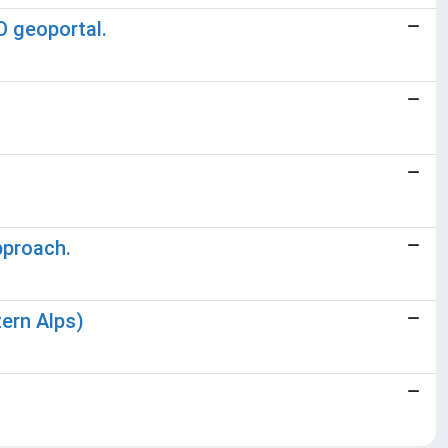
O geoportal.
pproach.
tern Alps)