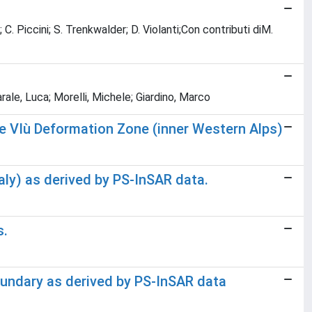
ro; C. Piccini; S. Trenkwalder; D. Violanti;Con contributi diM.
rale, Luca; Morelli, Michele; Giardino, Marco
he VIù Deformation Zone (inner Western Alps)
taly) as derived by PS-InSAR data.
s.
boundary as derived by PS-InSAR data