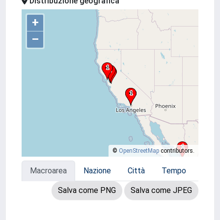
Distribuzione geografica
+
–
©
OpenStreetMap
contributors.
Macroarea
Nazione
Città
Tempo
Salva come PNG
Salva come JPEG