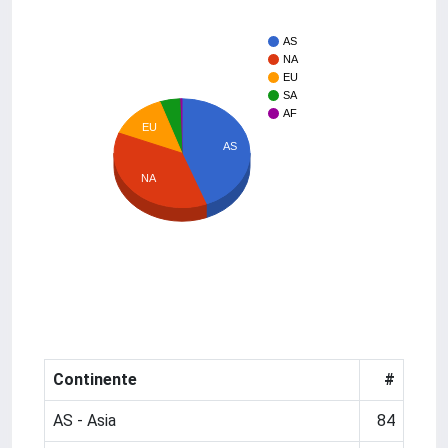
AS
NA
EU
SA
AF
EU
AS
NA
Continente
#
AS - Asia
84