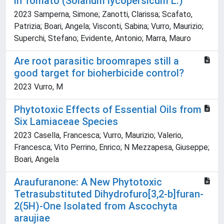
in Tomato (Solanum lycopersicum L.)
2023 Samperna, Simone; Zanotti, Clarissa; Scafato,
Patrizia; Boari, Angela; Visconti, Sabina; Vurro, Maurizio;
Superchi, Stefano; Evidente, Antonio; Marra, Mauro
Are root parasitic broomrapes still a
good target for bioherbicide control?
2023 Vurro, M
Phytotoxic Effects of Essential Oils from
Six Lamiaceae Species
2023 Casella, Francesca; Vurro, Maurizio; Valerio,
Francesca; Vito Perrino, Enrico; N Mezzapesa, Giuseppe;
Boari, Angela
Araufuranone: A New Phytotoxic
Tetrasubstituted Dihydrofuro[3,2-b]furan-
2(5H)-One Isolated from Ascochyta
araujiae