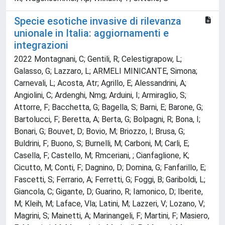
Specie esotiche invasive di rilevanza
unionale in Italia: aggiornamenti e
integrazioni
2022 Montagnani, C; Gentili, R; Celestigrapow, L;
Galasso, G; Lazzaro, L; ARMELI MINICANTE, Simona;
Carnevali, L; Acosta, Atr; Agrillo, E; Alessandrini, A;
Angiolini, C; Ardenghi, Nmg; Arduini, I; Armiraglio, S;
Attorre, F; Bacchetta, G; Bagella, S; Barni, E; Barone, G;
Bartolucci, F; Beretta, A; Berta, G; Bolpagni, R; Bona, I;
Bonari, G; Bouvet, D; Bovio, M; Briozzo, I; Brusa, G;
Buldrini, F; Buono, S; Burnelli, M; Carboni, M; Carli, E;
Casella, F; Castello, M; Rmceriani, ; Cianfaglione, K;
Cicutto, M; Conti, F; Dagnino, D; Domina, G; Fanfarillo, E;
Fascetti, S; Ferrario, A; Ferretti, G; Foggi, B; Gariboldi, L;
Giancola, C; Gigante, D; Guarino, R; Iamonico, D; Iberite,
M; Kleih, M; Laface, Vla; Latini, M; Lazzeri, V; Lozano, V;
Magrini, S; Mainetti, A; Marinangeli, F; Martini, F; Masiero,