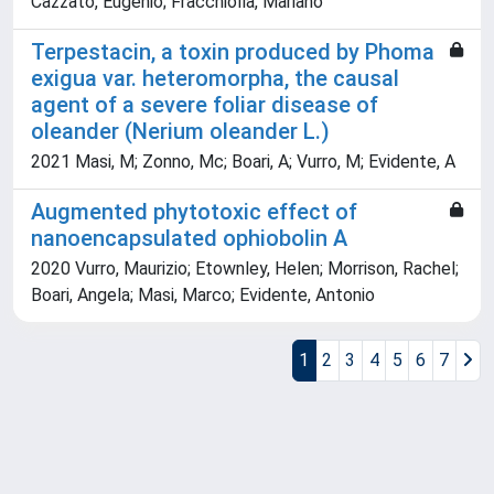
Cazzato, Eugenio; Fracchiolla, Mariano
Terpestacin, a toxin produced by Phoma
exigua var. heteromorpha, the causal
agent of a severe foliar disease of
oleander (Nerium oleander L.)
2021 Masi, M; Zonno, Mc; Boari, A; Vurro, M; Evidente, A
Augmented phytotoxic effect of
nanoencapsulated ophiobolin A
2020 Vurro, Maurizio; Etownley, Helen; Morrison, Rachel;
Boari, Angela; Masi, Marco; Evidente, Antonio
1
2
3
4
5
6
7