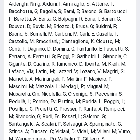
Ardenghi, Nmg; Arduini, I; Armiraglio, S; Attorre, F;
Bacchetta, G; Bagella, S; Barni, E; Barone, G; Bartolucci,
F; Beretta, A; Berta, G; Bolpagni, R; Bona, I; Bonari, G;
Bouvet, D; Bovio, M; Briozzo, I; Brusa, G; Buldrini, F;
Buono, S; Burnelli, M; Carboni, M; Carli, E; Casella, F;
Castello, M; Rmceriani, ; Cianfaglione, K; Cicutto, M;
Conti, F; Dagnino, D; Domina, G; Fanfarillo, E; Fascetti, S;
Ferrario, A; Ferretti, G; Foggi, B; Gariboldi, L; Giancola, C;
Gigante, D; Guarino, R; Iamonico, D; Iberite, M; Kleih, M;
Laface, Vla; Latini, M; Lazzeri, V; Lozano, V; Magrini, S;
Mainetti, A; Marinangeli, F; Martini, F; Masiero, F;
Massimi, M; Mazzola, L; Medagli, P; Mugnai, M;
Musarella, Cm; Nicolella, G; Orsenigo, S; Peccenini, S;
Pedullà, L; Perrino, Ev; Plutino, M; Podda, L; Poggio, L;
Posillipo, G; Proietti, C; Prosser, F; Ranfa, A; Rempicci,
M; Rivieccio, G; Rodi, Es; Rosati, L; Salerno, G;
Santangelo, A; Scalari, F; Selvaggi, A; Spampinato, G;
Stinca, A; Turcato, C; Viciani, D; Vidali, M; Villani, M; Vurro,
M; Wagensommer, Rp; Wilhalm, T; Citterio, S