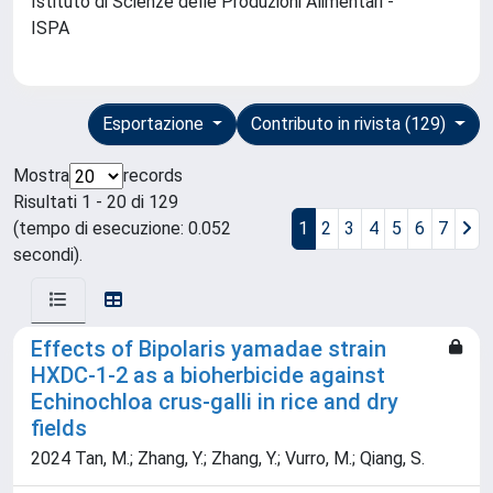
Istituto di Scienze delle Produzioni Alimentari -
ISPA
Esportazione
Contributo in rivista (129)
Mostra
records
Risultati 1 - 20 di 129
(tempo di esecuzione: 0.052
1
2
3
4
5
6
7
secondi).
Effects of Bipolaris yamadae strain
HXDC-1-2 as a bioherbicide against
Echinochloa crus-galli in rice and dry
fields
2024 Tan, M.; Zhang, Y.; Zhang, Y.; Vurro, M.; Qiang, S.