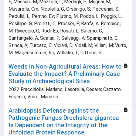
F; Massimi, M; Mazzola, L; Medagli, P; Mugnai, M;
Musarella, Cm; Nicolella, G; Orsenigo, S; Peccenini, S;
Pedullà, L; Perrino, Ev; Plutino, M; Podda, L; Poggio, L;
Posillipo, G; Proietti, C; Prosser, F; Ranfa, A; Rempicci,
M; Rivieccio, G; Rodi, Es; Rosati, L; Salerno, G;
Santangelo, A; Scalari, F; Selvaggi, A; Spampinato, G;
Stinca, A; Turcato, C; Viciani, D; Vidali, M; Villani, M; Vurro,
M; Wagensommer, Rp; Wilhalm, T; Citterio, S
Weeds in Non-Agricultural Areas: How to
Evaluate the Impact? A Preliminary Case
Study in Archaeological Sites
2022 Fracchiolla, Mariano; Lasorella, Cesare; Cazzato,
Eugenio; Vurro, Maurizio
Arabidopsis Defense against the
Pathogenic Fungus Drechslera gigantea
Is Dependent on the Integrity of the
Unfolded Protein Response