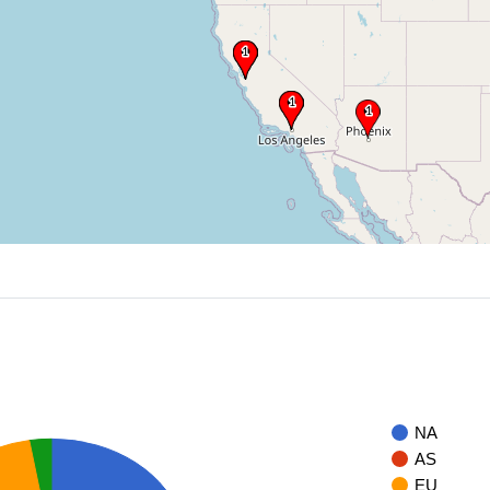
NA
AS
EU