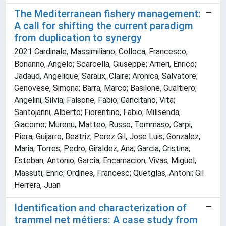
The Mediterranean fishery management:
A call for shifting the current paradigm
from duplication to synergy
2021 Cardinale, Massimiliano; Colloca, Francesco;
Bonanno, Angelo; Scarcella, Giuseppe; Arneri, Enrico;
Jadaud, Angelique; Saraux, Claire; Aronica, Salvatore;
Genovese, Simona; Barra, Marco; Basilone, Gualtiero;
Angelini, Silvia; Falsone, Fabio; Gancitano, Vita;
Santojanni, Alberto; Fiorentino, Fabio; Milisenda,
Giacomo; Murenu, Matteo; Russo, Tommaso; Carpi,
Piera; Guijarro, Beatriz; Perez Gil, Jose Luis; Gonzalez,
Maria; Torres, Pedro; Giraldez, Ana; Garcia, Cristina;
Esteban, Antonio; Garcia, Encarnacion; Vivas, Miguel;
Massuti, Enric; Ordines, Francesc; Quetglas, Antoni; Gil
Herrera, Juan
Identification and characterization of
trammel net métiers: A case study from