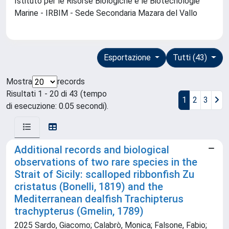
Istituto per le Risorse Biologiche e le Biotecnologie
Marine - IRBIM - Sede Secondaria Mazara del Vallo
Esportazione
Tutti (43)
Mostra
records
Risultati 1 - 20 di 43 (tempo
1
2
3
di esecuzione: 0.05 secondi).
Additional records and biological
observations of two rare species in the
Strait of Sicily: scalloped ribbonfish Zu
cristatus (Bonelli, 1819) and the
Mediterranean dealfish Trachipterus
trachypterus (Gmelin, 1789)
2025 Sardo, Giacomo; Calabrò, Monica; Falsone, Fabio;