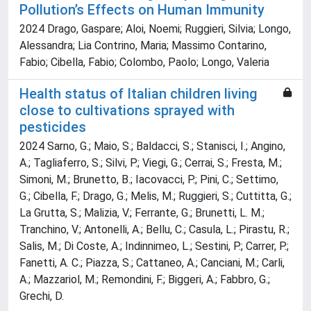
Pollution’s Effects on Human Immunity
2024 Drago, Gaspare; Aloi, Noemi; Ruggieri, Silvia; Longo,
Alessandra; Lia Contrino, Maria; Massimo Contarino,
Fabio; Cibella, Fabio; Colombo, Paolo; Longo, Valeria
Health status of Italian children living
close to cultivations sprayed with
pesticides
2024 Sarno, G.; Maio, S.; Baldacci, S.; Stanisci, I.; Angino,
A.; Tagliaferro, S.; Silvi, P.; Viegi, G.; Cerrai, S.; Fresta, M.;
Simoni, M.; Brunetto, B.; Iacovacci, P.; Pini, C.; Settimo,
G.; Cibella, F.; Drago, G.; Melis, M.; Ruggieri, S.; Cuttitta, G.;
La Grutta, S.; Malizia, V.; Ferrante, G.; Brunetti, L. M.;
Tranchino, V.; Antonelli, A.; Bellu, C.; Casula, L.; Pirastu, R.;
Salis, M.; Di Coste, A.; Indinnimeo, L.; Sestini, P.; Carrer, P.;
Fanetti, A. C.; Piazza, S.; Cattaneo, A.; Canciani, M.; Carli,
A.; Mazzariol, M.; Remondini, F.; Biggeri, A.; Fabbro, G.;
Grechi, D.