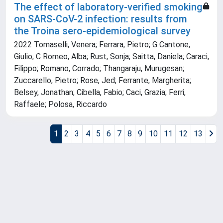
The effect of laboratory-verified smoking
on SARS-CoV-2 infection: results from
the Troina sero-epidemiological survey
2022 Tomaselli, Venera; Ferrara, Pietro; G Cantone,
Giulio; C Romeo, Alba; Rust, Sonja; Saitta, Daniela; Caraci,
Filippo; Romano, Corrado; Thangaraju, Murugesan;
Zuccarello, Pietro; Rose, Jed; Ferrante, Margherita;
Belsey, Jonathan; Cibella, Fabio; Caci, Grazia; Ferri,
Raffaele; Polosa, Riccardo
1
2
3
4
5
6
7
8
9
10
11
12
13
Powered by
IRIS
-
about IRIS
-