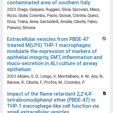
contaminated area of southern Italy
2023 Drago, Gaspare; Ruggieri, Silvia; Sprovieri, Mario;
Rizzo, Giulia; Colombo, Paolo; Giosuè, Cristina; Quinci,
Enza; Traina, Anna; Gastaldelli, Amalia; Cibella, Fabio;
Panunzi, Simona
Extracellular vesicles from PBDE-47
treated M(LPS) THP-1 macrophages
modulate the expression of markers of
epithelial integrity, EMT, inflammation and
muco-secretion in ALI culture of airway
epithelium
2023 Albano, G. D.; Longo, V.; Montalbano, A. M.; Aloi, N.;
Barone, R.; Cibella, F.; Profita, M.; Colombo, P.
Impact of the flame retardant 2,2'4,4'-
tetrabromodiphenyl ether (PBDE-47) in
THP-1 macrophage-like cell function via
small extracellular vesicles