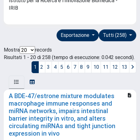
Istituto per la Ricerca e l'Innovazione Biomedica -
IRIB
Esportazione
Tutti (258)
Mostra
records
Risultati 1 - 20 di 258 (tempo di esecuzione: 0.042 secondi).
1
2
3
4
5
6
7
8
9
10
11
12
13
A BDE-47/estrone mixture modulates
macrophage immune responses and
miRNA networks, impairs intestinal
barrier integrity in vitro, and alters
circulating miRNAs and tight junction
expression in vivo