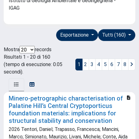
Istituto di Geologia Ambientale e Geoingegneria -
IGAG
Esportazione
Tutti (160)
Mostra
records
Risultati 1 - 20 di 160
(tempo di esecuzione: 0.05
1
2
3
4
5
6
7
8
secondi).
Minero-petrographic characterisation of
Palatine Hill’s Central Cryptoporticus
foundation materials: implications for
structural stability and conservation
2026 Tentori, Daniel; Trapasso, Francesca; Mancini,
Marco; Simionato, Maurizio; Livani, Michele; Conte, Aida