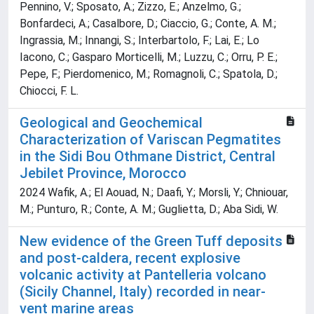
Pennino, V.; Sposato, A.; Zizzo, E.; Anzelmo, G.;
Bonfardeci, A.; Casalbore, D.; Ciaccio, G.; Conte, A. M.;
Ingrassia, M.; Innangi, S.; Interbartolo, F.; Lai, E.; Lo
Iacono, C.; Gasparo Morticelli, M.; Luzzu, C.; Orru, P. E.;
Pepe, F.; Pierdomenico, M.; Romagnoli, C.; Spatola, D.;
Chiocci, F. L.
Geological and Geochemical
Characterization of Variscan Pegmatites
in the Sidi Bou Othmane District, Central
Jebilet Province, Morocco
2024 Wafik, A.; El Aouad, N.; Daafi, Y.; Morsli, Y.; Chniouar,
M.; Punturo, R.; Conte, A. M.; Guglietta, D.; Aba Sidi, W.
New evidence of the Green Tuff deposits
and post-caldera, recent explosive
volcanic activity at Pantelleria volcano
(Sicily Channel, Italy) recorded in near-
vent marine areas