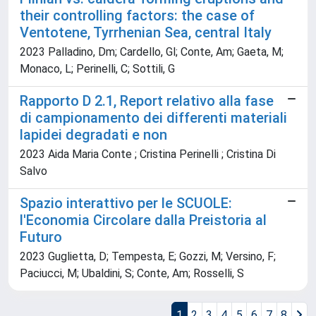
their controlling factors: the case of
Ventotene, Tyrrhenian Sea, central Italy
2023 Palladino, Dm; Cardello, Gl; Conte, Am; Gaeta, M;
Monaco, L; Perinelli, C; Sottili, G
Rapporto D 2.1, Report relativo alla fase
di campionamento dei differenti materiali
lapidei degradati e non
2023 Aida Maria Conte ; Cristina Perinelli ; Cristina Di
Salvo
Spazio interattivo per le SCUOLE:
l'Economia Circolare dalla Preistoria al
Futuro
2023 Guglietta, D; Tempesta, E; Gozzi, M; Versino, F;
Paciucci, M; Ubaldini, S; Conte, Am; Rosselli, S
1
2
3
4
5
6
7
8