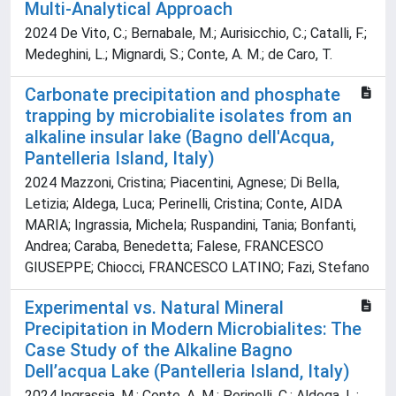
Multi-Analytical Approach
2024 De Vito, C.; Bernabale, M.; Aurisicchio, C.; Catalli, F.;
Medeghini, L.; Mignardi, S.; Conte, A. M.; de Caro, T.
Carbonate precipitation and phosphate
trapping by microbialite isolates from an
alkaline insular lake (Bagno dell'Acqua,
Pantelleria Island, Italy)
2024 Mazzoni, Cristina; Piacentini, Agnese; Di Bella,
Letizia; Aldega, Luca; Perinelli, Cristina; Conte, AIDA
MARIA; Ingrassia, Michela; Ruspandini, Tania; Bonfanti,
Andrea; Caraba, Benedetta; Falese, FRANCESCO
GIUSEPPE; Chiocci, FRANCESCO LATINO; Fazi, Stefano
Experimental vs. Natural Mineral
Precipitation in Modern Microbialites: The
Case Study of the Alkaline Bagno
Dell’acqua Lake (Pantelleria Island, Italy)
2024 Ingrassia, M.; Conte, A. M.; Perinelli, C.; Aldega, L.;