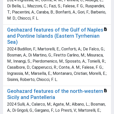
Di Bella, L.; Mazzoni, C.; Fazi, S.; Falese, F. G.; Ruspandini,
T.; Piacentini, A.; Caraba, B.; Bonfanti, A.; Gori, F.; Barberio,
M. D.; Chiocci, F. L.
Geohazard features of the Gulf of Naples
and Pontine Islands (Eastern Tyrrhenian
Sea)
2024 Budillon, F.; Martorelli, E.; Conforti, A.; De Falco, G.;
Bosman, A.; Di Martino, G.; Firetto Carlino, M.; Misuraca,
M.; Innangi, S.; Pierdomenico, M.; Sposato, A.; Tonielli, R.;
Casalbore, D.; Capperucci, R.; Conte, A. M.; Falese, F. G.;
Ingrassia, M.; Marsella, E.; Montanaro, Cristian; Morelli, E.;
Sisinni, Roberto; Chiocci, F. L.
Geohazard features of the north-western
Sicily and Pantelleria
2024 Sulli, A.; Calarco, M.; Agate, M.; Albano, L.; Bosman,
A.; Di Grigoli, G.; Gargano, F.; Lo Presti, V.; Martorelli, E.;