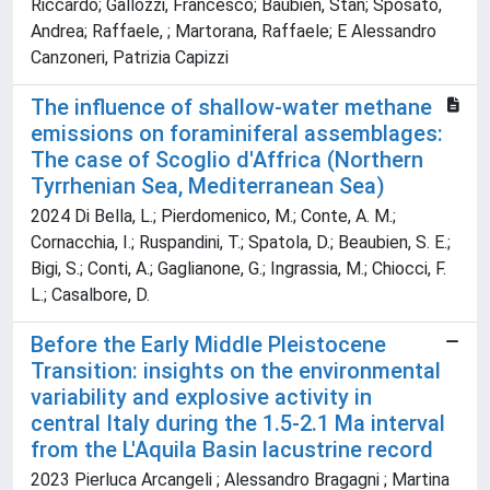
Riccardo; Gallozzi, Francesco; Baubien, Stan; Sposato,
Andrea; Raffaele, ; Martorana, Raffaele; E Alessandro
Canzoneri, Patrizia Capizzi
The influence of shallow-water methane
emissions on foraminiferal assemblages:
The case of Scoglio d'Affrica (Northern
Tyrrhenian Sea, Mediterranean Sea)
2024 Di Bella, L.; Pierdomenico, M.; Conte, A. M.;
Cornacchia, I.; Ruspandini, T.; Spatola, D.; Beaubien, S. E.;
Bigi, S.; Conti, A.; Gaglianone, G.; Ingrassia, M.; Chiocci, F.
L.; Casalbore, D.
Before the Early Middle Pleistocene
Transition: insights on the environmental
variability and explosive activity in
central Italy during the 1.5-2.1 Ma interval
from the L'Aquila Basin lacustrine record
2023 Pierluca Arcangeli ; Alessandro Bragagni ; Martina