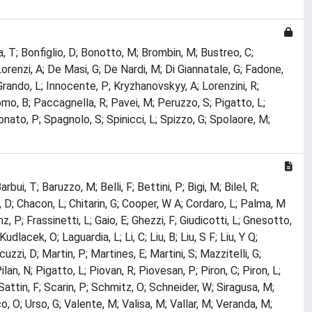
la, T; Bonfiglio, D; Bonotto, M; Brombin, M; Bustreo, C;
Lorenzi, A; De Masi, G; De Nardi, M; Di Giannatale, G; Fadone,
 Grando, L; Innocente, P; Kryzhanovskyy, A; Lorenzini, R;
Momo, B; Paccagnella, R; Pavei, M; Peruzzo, S; Pigatto, L;
Sonato, P; Spagnolo, S; Spinicci, L; Spizzo, G; Spolaore, M;
i, T; Baruzzo, M; Belli, F; Bettini, P; Bigi, M; Bilel, R;
, D; Chacon, L; Chitarin, G; Cooper, W A; Cordaro, L; Palma, M
z, P; Frassinetti, L; Gaio, E; Ghezzi, F; Giudicotti, L; Gnesotto,
cek, O; Laguardia, L; Li, C; Liu, B; Liu, S F; Liu, Y Q;
zi, D; Martin, P; Martines, E; Martini, S; Mazzitelli, G;
, N; Pigatto, L; Piovan, R; Piovesan, P; Piron, C; Piron, L;
Sattin, F; Scarin, P; Schmitz, O; Schneider, W; Siragusa, M;
, O; Urso, G; Valente, M; Valisa, M; Vallar, M; Veranda, M;