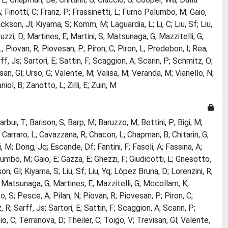
 Finotti, C; Franz, P; Frassinetti, L; Furno Palumbo, M; Gaio,
son, Jl; Kiyama, S; Komm, M; Laguardia, L; Li, C; Liu, Sf; Liu,
zi, D; Martines, E; Martini, S; Matsunaga, G; Mazzitelli, G;
 Piovan, R; Piovesan, P; Piron, C; Piron, L; Predebon, I; Rea,
, Js; Sartori, E; Sattin, F; Scaggion, A; Scarin, P; Schmitz, O;
n, Gl; Urso, G; Valente, M; Valisa, M; Veranda, M; Vianello, N;
ol, B; Zanotto, L; Zilli, E; Zuin, M
rbui, T; Barison, S; Barp, M; Baruzzo, M; Bettini, P; Bigi, M;
; Carraro, L; Cavazzana, R; Chacon, L; Chapman, B; Chitarin, G;
; Dong, Jq; Escande, Df; Fantini, F; Fasoli, A; Fassina, A;
Palumbo, M; Gaio, E; Gazza, E; Ghezzi, F; Giudicotti, L; Gnesotto,
n, Gl; Kiyama, S; Liu, Sf; Liu, Yq; Lòpez Bruna, D; Lorenzini, R;
; Matsunaga, G; Martines, E; Mazzitelli, G; Mccollam, K;
S; Pesce, A; Pilan, N; Piovan, R; Piovesan, P; Piron, C;
; Sarff, Js; Sartori, E; Sattin, F; Scaggion, A; Scarin, P;
, C; Terranova, D; Theiler, C; Toigo, V; Trevisan, Gl; Valente,