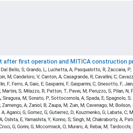
 after first operation and MITICA construction 
; Dal Bello, S; Grando, L; Luchetta, A; Pasqualotto, R; Zaccaria, P;
mbin, M; Candeloro, V; Canton, A; Casagrande, R; Cavallini, C; Cavaz
, F; Ferro, A; Gaio, E; Gasparini, F; Gasparrini, C; Gnesotto, F; Jai
 Martini, S; Milazzo, R; Patton, T; Pavei, M; Peruzzo, S; Pilan, N;
A; Siragusa, M; Sonato, P; Sottocornola, A; Spada, E; Spagnolo, S; 
; Zamengo, A; Zaniol, B; Zaupa, M; Zuin, M; Cavenago, M; Boilson, 
ia, A; Agarici, G; Gomez, G; Gutierrez, D; Kouzmenko, G; Labate, C; 
; Oshita, E; Yamashita, Y; Konno, S; Singh, M; Chakraborty, A; Pat
 Croci, G; Gorini, G; Mccormack, O; Muraro, A; Rebai, M; Tardocchi,