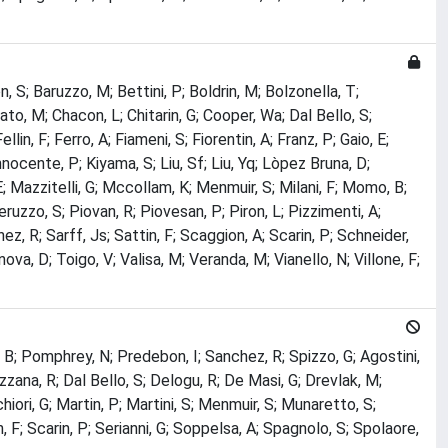
n, S; Baruzzo, M; Bettini, P; Boldrin, M; Bolzonella, T;
to, M; Chacon, L; Chitarin, G; Cooper, Wa; Dal Bello, S;
, F; Ferro, A; Fiameni, S; Fiorentin, A; Franz, P; Gaio, E;
Innocente, P; Kiyama, S; Liu, Sf; Liu, Yq; Lòpez Bruna, D;
E; Mazzitelli, G; Mccollam, K; Menmuir, S; Milani, F; Momo, B;
uzzo, S; Piovan, R; Piovesan, P; Piron, L; Pizzimenti, A;
z, R; Sarff, Js; Sattin, F; Scaggion, A; Scarin, P; Schneider,
va, D; Toigo, V; Valisa, M; Veranda, M; Vianello, N; Villone, F;
, B; Pomphrey, N; Predebon, I; Sanchez, R; Spizzo, G; Agostini,
zzana, R; Dal Bello, S; Delogu, R; De Masi, G; Drevlak, M;
hiori, G; Martin, P; Martini, S; Menmuir, S; Munaretto, S;
 F; Scarin, P; Serianni, G; Soppelsa, A; Spagnolo, S; Spolaore,