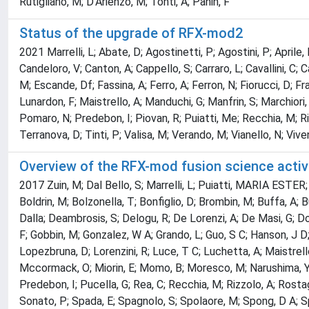
Rutigliano, M; D'Arienzo, M; Tonti, A; Panin, F
Status of the upgrade of RFX-mod2
2021 Marrelli, L; Abate, D; Agostinetti, P; Agostini, P; Aprile,
Candeloro, V; Canton, A; Cappello, S; Carraro, L; Cavallini, C;
M; Escande, Df; Fassina, A; Ferro, A; Ferron, N; Fiorucci, D; F
Lunardon, F; Maistrello, A; Manduchi, G; Manfrin, S; Marchiori,
Pomaro, N; Predebon, I; Piovan, R; Puiatti, Me; Recchia, M; Rig
Terranova, D; Tinti, P; Valisa, M; Verando, M; Vianello, N; Viven
Overview of the RFX-mod fusion science activ
2017 Zuin, M; Dal Bello, S; Marrelli, L; Puiatti, MARIA ESTER; Ag
Boldrin, M; Bolzonella, T; Bonfiglio, D; Brombin, M; Buffa, A; 
Dalla; Deambrosis, S; Delogu, R; De Lorenzi, A; De Masi, G; Dong,
F; Gobbin, M; Gonzalez, W A; Grando, L; Guo, S C; Hanson, J D; 
Lopezbruna, D; Lorenzini, R; Luce, T C; Luchetta, A; Maistrello
Mccormack, O; Miorin, E; Momo, B; Moresco, M; Narushima, Y; Ok
Predebon, I; Pucella, G; Rea, C; Recchia, M; Rizzolo, A; Rostag
Sonato, P; Spada, E; Spagnolo, S; Spolaore, M; Spong, D A; Spiz