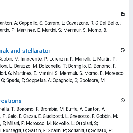
anton, A; Cappello, S; Carraro, L; Cavazzana, R; S Dal Bello, ;
Martin, P; Martines, E; Martini, S; Menmuir, S; Momo, B;
mak and stellarator
obbin, M; Innocente, P; Lorenzini, R; Marrelli, L; Martin, P;
lloni, L; Baruzzo, M; Bolzonella, T; Bonfiglio, D; Bonomo, F;
iori, G; Martines, E; Martini, S; Menmuir, S; Momo, B; Moresco,
, G; Spada, E; Soppelsa, A; Spagnolo, S; Spolaore, M;
rcations
zonella, T; Bonomo, F; Brombin, M; Buffa, A; Canton, A;
 P; Gaio, E; Gazza, E; Giudicotti, L; Gnesotto, F; Gobbin, M;
 E; Milani, F; Moresco, M; Novello, L; Ortolani, S;
Rostagni, G; Sattin, F; Scarin, P; Serianni, G; Sonato, P;