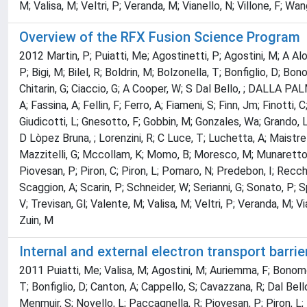
M; Valisa, M; Veltri, P; Veranda, M; Vianello, N; Villone, F; Wan
Overview of the RFX Fusion Science Program
2012 Martin, P; Puiatti, Me; Agostinetti, P; Agostini, M; A Alon
P; Bigi, M; Bilel, R; Boldrin, M; Bolzonella, T; Bonfiglio, D; B
Chitarin, G; Ciaccio, G; A Cooper, W; S Dal Bello, ; DALLA PAL
A; Fassina, A; Fellin, F; Ferro, A; Fiameni, S; Finn, Jm; Finotti,
Giudicotti, L; Gnesotto, F; Gobbin, M; Gonzales, Wa; Grando, L; 
D Lòpez Bruna, ; Lorenzini, R; C Luce, T; Luchetta, A; Maistrel
Mazzitelli, G; Mccollam, K; Momo, B; Moresco, M; Munaretto, S
Piovesan, P; Piron, C; Piron, L; Pomaro, N; Predebon, I; Recchi
Scaggion, A; Scarin, P; Schneider, W; Serianni, G; Sonato, P; S
V; Trevisan, Gl; Valente, M; Valisa, M; Veltri, P; Veranda, M; Via
Zuin, M
Internal and external electron transport barri
2011 Puiatti, Me; Valisa, M; Agostini, M; Auriemma, F; Bonomo, 
T; Bonfiglio, D; Canton, A; Cappello, S; Cavazzana, R; Dal Bello
Menmuir, S; Novello, L; Paccagnella, R; Piovesan, P; Piron, L;