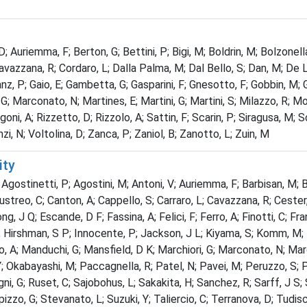
 D; Auriemma, F; Berton, G; Bettini, P; Bigi, M; Boldrin, M; Bolzonel
 Cavazzana, R; Cordaro, L; Dalla Palma, M; Dal Bello, S; Dan, M; De 
ranz, P; Gaio, E; Gambetta, G; Gasparini, F; Gnesotto, F; Gobbin, M;
 G; Marconato, N; Martines, E; Martini, G; Martini, S; Milazzo, R; 
oni, A; Rizzetto, D; Rizzolo, A; Sattin, F; Scarin, P; Siragusa, M; 
zi, N; Voltolina, D; Zanca, P; Zaniol, B; Zanotto, L; Zuin, M
ity
ostinetti, P; Agostini, M; Antoni, V; Auriemma, F; Barbisan, M; Barbu
Bustreo, C; Canton, A; Cappello, S; Carraro, L; Cavazzana, R; Cester
 J Q; Escande, D F; Fassina, A; Felici, F; Ferro, A; Finotti, C; Fran
Hirshman, S P; Innocente, P; Jackson, J L; Kiyama, S; Komm, M; Kudla
, A; Manduchi, G; Mansfield, D K; Marchiori, G; Marconato, N; Marcuz
abayashi, M; Paccagnella, R; Patel, N; Pavei, M; Peruzzo, S; Pilan
ni, G; Ruset, C; Sajobohus, L; Sakakita, H; Sanchez, R; Sarff, J S; 
zo, G; Stevanato, L; Suzuki, Y; Taliercio, C; Terranova, D; Tudisco