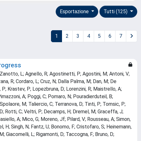
Esportazione
Tutti (125)
1
2
3
4
5
6
7
progress
 Zanotto, L; Agnello, R; Agostinetti, P; Agostini, M; Antoni, V;
zana, R; Cordaro, L; Cruz, N; Dalla Palma, M; Dan, M; De
n, P; Krastev, P; Lopezbruna, D; Lorenzini, R; Maistrello, A;
 Pimazzoni, A; Poggi, C; Pomaro, N; Pouradierduteil, B;
Spolaore, M; Taliercio, C; Terranova, D; Tinti, P; Tomsic, P;
D; Rotti, C; Veltri, P; Decamps, H; Dremel, M; Graceffa, J;
Masiello, A; Mico, G; Moreno, Jf; Pilard, V; Rousseau, A; Simon,
el, H; Singh, N; Fantz, U; Bonomo, F; Cristofaro, S; Heinemann,
 M; Giacomelli, L; Rigamonti, D; Taccogna, F; Bruno, D;