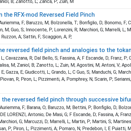
aniol, B; Zanotto, L; Zanca, P; Zuin, M
 in the RFX-mod Reversed Field Pinch
; Auriemma, F; Baruzzo, M; Bolzonella, T; Bonfiglio, D; Bonomo, F; C
, M; Guo, S; Innocente, P; Lorenzini, R; Marchiori, G; Marrelli, L; 
 Ruzzon, A; Sattin, F; Scaggion, A; P,
the reversed field pinch and analogies to the toka
 L; Cavazzana, R; Dal Bello, S; Fassina, A; F Escande, D; Franz, P; G
lisa, M; Zaniol, B; Zanotto, L; Zuin, M; Agostini, M; Antoni, V; Apo
 E; Gazza, E; Giudicotti, L; Grando, L; C Guo, S; Manduchi, G; March
iovan, R; Piron, L; Pizzimenti, A; Pomphrey, N; Scarin, P; Serianni
the reversed field pinch through successive bifu
L; Auriemma, F; Barana, O; Baruzzo, M; Bettini, P; Bonfiglio, D; Bol
S; DE LORENZI, Antonio; De Masi, G; F Escande, D; Fassina, A; Franz,
chiori, G; Marcuzzi, D; Marrelli, L; Martin, P; Martini, S; Martines,
, P; Piron, L; Pizzimenti, A; Pomaro, N; Predebon, I; E Puiatti, M; 