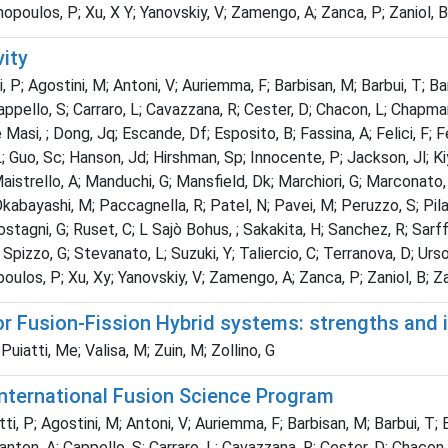
thopoulos, P; Xu, X Y; Yanovskiy, V; Zamengo, A; Zanca, P; Zaniol, B; 
ity
 P; Agostini, M; Antoni, V; Auriemma, F; Barbisan, M; Barbui, T; Baruz
 Cappello, S; Carraro, L; Cavazzana, R; Cester, D; Chacon, L; Chap
 ; Dong, Jq; Escande, Df; Esposito, B; Fassina, A; Felici, F; Ferro,
; Guo, Sc; Hanson, Jd; Hirshman, Sp; Innocente, P; Jackson, Jl; Kiy
Maistrello, A; Manduchi, G; Mansfield, Dk; Marchiori, G; Marconato,
abayashi, M; Paccagnella, R; Patel, N; Pavei, M; Peruzzo, S; Pilan,
tagni, G; Ruset, C; L Sajò Bohus, ; Sakakita, H; Sanchez, R; Sarff,
izzo, G; Stevanato, L; Suzuki, Y; Taliercio, C; Terranova, D; Urso,
oulos, P; Xu, Xy; Yanovskiy, V; Zamengo, A; Zanca, P; Zaniol, B; Zan
or Fusion-Fission Hybrid systems: strengths and 
Puiatti, Me; Valisa, M; Zuin, M; Zollino, G
international Fusion Science Program
i, P; Agostini, M; Antoni, V; Auriemma, F; Barbisan, M; Barbui, T; Bar
Canton, A; Cappello, S; Carraro, L; Cavazzana, R; Cester, D; Chacon,