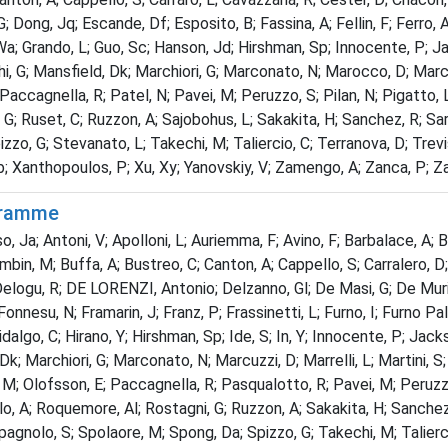
Dong, Jq; Escande, Df; Esposito, B; Fassina, A; Fellin, F; Ferro, A;
Wa; Grando, L; Guo, Sc; Hanson, Jd; Hirshman, Sp; Innocente, P; Jack
hi, G; Mansfield, Dk; Marchiori, G; Marconato, N; Marocco, D; Marcuz
ccagnella, R; Patel, N; Pavei, M; Peruzzo, S; Pilan, N; Pigatto, L;
G; Ruset, C; Ruzzon, A; Sajobohus, L; Sakakita, H; Sanchez, R; Sarff
zo, G; Stevanato, L; Takechi, M; Taliercio, C; Terranova, D; Trevisa
Rb; Xanthopoulos, P; Xu, Xy; Yanovskiy, V; Zamengo, A; Zanca, P; Zani
gramme
, Ja; Antoni, V; Apolloni, L; Auriemma, F; Avino, F; Barbalace, A; Ba
ombin, M; Buffa, A; Bustreo, C; Canton, A; Cappello, S; Carralero, D
ogu, R; DE LORENZI, Antonio; Delzanno, Gl; De Masi, G; De Muri, M
A; Fonnesu, N; Framarin, J; Franz, P; Frassinetti, L; Furno, I; Furno 
lgo, C; Hirano, Y; Hirshman, Sp; Ide, S; In, Y; Innocente, P; Jackso
k; Marchiori, G; Marconato, N; Marcuzzi, D; Marrelli, L; Martini, S
 Olofsson, E; Paccagnella, R; Pasqualotto, R; Pavei, M; Peruzzo, 
o, A; Roquemore, Al; Rostagni, G; Ruzzon, A; Sakakita, H; Sanchez, R
agnolo, S; Spolaore, M; Spong, Da; Spizzo, G; Takechi, M; Taliercio