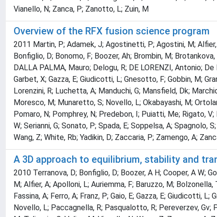
Vianello, N; Zanca, P; Zanotto, L; Zuin, M
Overview of the RFX fusion science program
2011 Martin, P; Adamek, J; Agostinetti, P; Agostini, M; Alfier, 
Bonfiglio, D; Bonomo, F; Boozer, Ah; Brombin, M; Brotankova, J
DALLA PALMA, Mauro; Delogu, R; DE LORENZI, Antonio; De Masi, G
Garbet, X; Gazza, E; Giudicotti, L; Gnesotto, F; Gobbin, M; Gran
Lorenzini, R; Luchetta, A; Manduchi, G; Mansfield, Dk; Marchior
Moresco, M; Munaretto, S; Novello, L; Okabayashi, M; Ortolani
Pomaro, N; Pomphrey, N; Predebon, I; Puiatti, Me; Rigato, V; Ri
W; Serianni, G; Sonato, P; Spada, E; Soppelsa, A; Spagnolo, S; 
Wang, Z; White, Rb; Yadikin, D; Zaccaria, P; Zamengo, A; Zanca, P
A 3D approach to equilibrium, stability and t
2010 Terranova, D; Bonfiglio, D; Boozer, A H; Cooper, A W; Gob
M; Alfier, A; Apolloni, L; Auriemma, F; Baruzzo, M; Bolzonella,
Fassina, A; Ferro, A; Franz, P; Gaio, E; Gazza, E; Giudicotti, L
Novello, L; Paccagnella, R; Pasqualotto, R; Pereverzev, Gv; Pi