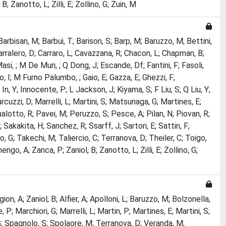
; Zanotto, L; Zilli, E; Zollino, G; Zuin, M
Barbisan, M; Barbui, T; Barison, S; Barp, M; Baruzzo, M; Bettini,
Carralero, D; Carraro, L; Cavazzana, R; Chacon, L; Chapman, B;
, ; M De Muri, ; Q Dong, J; Escande, Df; Fantini, F; Fasoli,
rno, I; M Furno Palumbo, ; Gaio, E; Gazza, E; Ghezzi, F;
n, Y; Innocente, P; L Jackson, J; Kiyama, S; F Liu, S; Q Liu, Y;
cuzzi, D; Marrelli, L; Martini, S; Matsunaga, G; Martines, E;
otto, R; Pavei, M; Peruzzo, S; Pesce, A; Pilan, N; Piovan, R;
Sakakita, H; Sanchez, R; Ssarff, J; Sartori, E; Sattin, F;
 G; Takechi, M; Taliercio, C; Terranova, D; Theiler, C; Toigo,
ngo, A; Zanca, P; Zaniol, B; Zanotto, L; Zilli, E; Zollino, G;
n, A; Zaniol, B; Alfier, A; Apolloni, L; Baruzzo, M; Bolzonella,
P; Marchiori, G; Marrelli, L; Martin, P; Martines, E; Martini, S;
 G; Spagnolo, S; Spolaore, M; Terranova, D; Veranda, M;