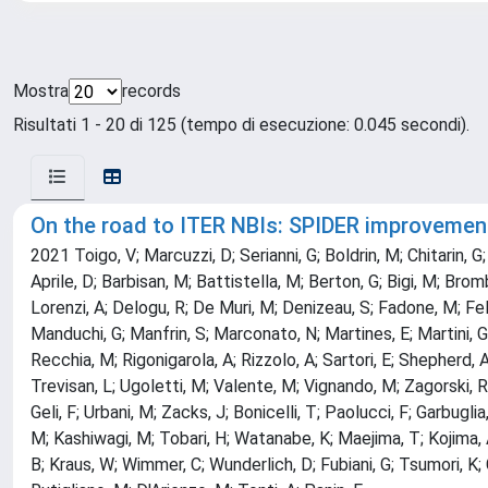
Mostra
records
Risultati 1 - 20 di 125 (tempo di esecuzione: 0.045 secondi).
On the road to ITER NBIs: SPIDER improvement
2021 Toigo, V; Marcuzzi, D; Serianni, G; Boldrin, M; Chitarin, G
Aprile, D; Barbisan, M; Battistella, M; Berton, G; Bigi, M; Bro
Lorenzi, A; Delogu, R; De Muri, M; Denizeau, S; Fadone, M; Fellin
Manduchi, G; Manfrin, S; Marconato, N; Martines, E; Martini, G;
Recchia, M; Rigonigarola, A; Rizzolo, A; Sartori, E; Shepherd, 
Trevisan, L; Ugoletti, M; Valente, M; Vignando, M; Zagorski, R
Geli, F; Urbani, M; Zacks, J; Bonicelli, T; Paolucci, F; Garbugl
M; Kashiwagi, M; Tobari, H; Watanabe, K; Maejima, T; Kojima, A
B; Kraus, W; Wimmer, C; Wunderlich, D; Fubiani, G; Tsumori, K;