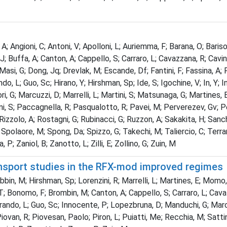
A; Angioni, C; Antoni, V; Apolloni, L; Auriemma, F; Barana, O; Bariso
; Buffa, A; Canton, A; Cappello, S; Carraro, L; Cavazzana, R; Cavina
; Dong, Jq; Drevlak, M; Escande, Df; Fantini, F; Fassina, A; Fellin
do, L; Guo, Sc; Hirano, Y; Hirshman, Sp; Ide, S; Igochine, V; In, Y; 
i, G; Marcuzzi, D; Marrelli, L; Martini, S; Matsunaga, G; Martines, 
, S; Paccagnella, R; Pasqualotto, R; Pavei, M; Perverezev, Gv; Per
zzolo, A; Rostagni, G; Rubinacci, G; Ruzzon, A; Sakakita, H; Sanche
Spolaore, M; Spong, Da; Spizzo, G; Takechi, M; Taliercio, C; Terrano
; Zaniol, B; Zanotto, L; Zilli, E; Zollino, G; Zuin, M
ransport studies in the RFX-mod improved regimes
bin, M; Hirshman, Sp; Lorenzini, R; Marrelli, L; Martines, E; Momo
 T; Bonomo, F; Brombin, M; Canton, A; Cappello, S; Carraro, L; Cava
; Grando, L; Guo, Sc; Innocente, P; Lopezbruna, D; Manduchi, G; Marc
ovan, R; Piovesan, Paolo; Piron, L; Puiatti, Me; Recchia, M; Sattin,