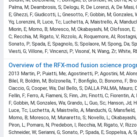
Palma, M; Deambrosis, S; Delogu, R; De Lorenzi, A; De Masi, G; 
E; Ghezzi, F; Giudicotti, L; Gnesotto, F; Gobbin, M; Gonzales, 
Yq; Lorenzini, R; Luce, Tc; Luchetta, A; Maistrello, A; Manduc
Miorin, E; Momo, B; Moresco, M; Okabayashi, M; Olofsson, E; Pa
C; Recchia, M; Rigato, V; Rizzolo, A; Roquemore, Al; Rostagni, 
Sonato, P; Spada, E; Spagnolo, S; Spolaore, M; Spong, Da; Spiz
Viesti, G; Villone, F; Vincenzi, P; Visona', N; Wang, Zr; White, 
Overview of the RFX-mod fusion science pro
2013 Martin, P; Puiatti, Me; Agostinetti, P; Agostini, M; Alonso
Bilel, R; Boldrin, M; Bolzonella, T; Bonfiglio, D; Bonomo, F; Br
Ciaccio, G; Cooper, Wa; Dal Bello, S; DALLA PALMA, Mauro; Del
Fellin, F; Ferro, A; Fiameni, S; Finn, Jm; Finotti, C; Fiorentin, 
F; Gobbin, M; Gonzales, Wa; Grando, L; Guo, Sc; Hanson, Jd; Hida
Luce, Tc; Luchetta, A; Maistrello, A; Manduchi, G; Mansfield, D
Momo, B; Moresco, M; Munaretto, S; Novello, L; Okabayashi, M;
Piron, L; Pomaro, N; Predebon, I; Recchia, M; Rigato, V; Rizzol
Schneider, W; Serianni, G; Sonato, P; Spada, E; Soppelsa, A; Sp