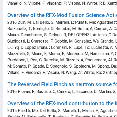
Vianello, N; Villone, F; Vincenzi, P; Visona, N; White, R B; Xan
Overview of the RFX-Mod Fusion Science Activ
2016 Zuin, M; Dal Bello, S; Marrelli, L; Puiatti, Me; Agostinetti,
Bolzonella, T; Bonfiglio, D; Brombin, M; Buffa, A; Canton, A;
Mauro; Deambrosis, S; Delogu, R; DE LORENZI, Antonio; G De Masi,
Giudicotti, L; Gnesotto, F; Gobbin, M; Gonzalez, Wa; Grando, L
Liu, Yq; D López Bruna, ; Lorenzini, R; Luce, Tc; Luchetta, A; 
Mazzitelli, G; Miorin, E; Momo, B; Moresco, M; Narushima, Y; Ok
Predebon, I; Rea, C; Recchia, M; Rizzolo, A; Roquemore, Al; Ros
M; Sonato, P; Spada, E; Spagnolo, S; Spolaore, M; Spong, Da; Sp
Villone, F; Vincenzi, P; Visonà, N; Wang, Zr; White, Rb; Xanthop
The Reversed Field Pinch as neutron source f
2016 Piovan, R; Bustreo, C; Carraro, L; Escande, D; Martini, S; 
Overview of the RFX-mod contribution to the 
2015 Puiatti, Me; Dal Bello, S; Marrelli, L; Martin, P; Agostinett
Boldrin, M; Bolzonella, T; Bonfiglio, D; Brombin, M; Buffa, A; 