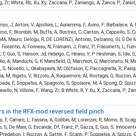
g, Zr; White, Rb; Xu, Xy; Zaccaria, P; Zamengo, A; Zanca, P; Zaniol, B
so, J; Antoni, V; Apolloni, L; Auriemma, F; Avino, F; Barbalace, A; 
onomo, F; Brombin, M; Buffa, A; Bustreo, C; Canton, A; Cappello, S; 
MA, Mauro; Delogu, R; DE LORENZI, Antonio; Delzanno, Gl; G De Masi
 C; Fiorentin, A; Fonnesu, N; Framarin, J; Franz, P; Frassinetti, L; Fu
C Guo, S; Hanson, Jd; Hidalgo, C; Hirano, Y; P Hirshman, S; Ide, S; I
lo, A; Manduchi, G; K Mansfield, D; Marchiori, G; Marconato, N; Mar
; Novello, L; Okabayashi, M; Olofsson, E; Paccagnella, R; Pasqual
a, M; Rigato, V; Rizzolo, A; Roquemore, Al; Rostagni, G; Ruzzon, A; 
pada, E; Soppelsa, A; Spagnolo, S; Spolaore, M; A Spong, D; Spizzo,
nello, N; Villone, F; Wang, Zr; B White, R; Y Xu, X; Zaccaria, P; Zame
ers in the RFX-mod reversed field pinch
F; Carraro, L; Fassina, A; Gobbin, M; Lorenzini, R; Momo, B; Scaggio
, S; De Masi, G; Escande, Df; Franz, P; Gazza, E; Guo, S; Innocente, 
 Predebon, I; Ruzzon, A; Sattin, F; Scarin, P; Soppelsa, A; Spizzo,