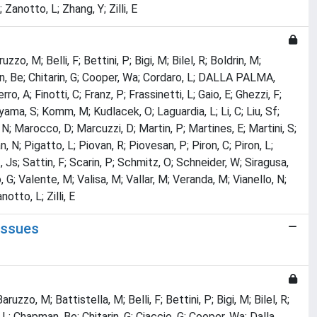
Zanotto, L; Zhang, Y; Zilli, E
zo, M; Belli, F; Bettini, P; Bigi, M; Bilel, R; Boldrin, M;
man, Be; Chitarin, G; Cooper, Wa; Cordaro, L; DALLA PALMA,
 A; Finotti, C; Franz, P; Frassinetti, L; Gaio, E; Ghezzi, F;
ama, S; Komm, M; Kudlacek, O; Laguardia, L; Li, C; Liu, Sf;
 N; Marocco, D; Marcuzzi, D; Martin, P; Martines, E; Martini, S;
 N; Pigatto, L; Piovan, R; Piovesan, P; Piron, C; Piron, L;
 Js; Sattin, F; Scarin, P; Schmitz, O; Schneider, W; Siragusa,
 G; Valente, M; Valisa, M; Vallar, M; Veranda, M; Vianello, N;
otto, L; Zilli, E
issues
uzzo, M; Battistella, M; Belli, F; Bettini, P; Bigi, M; Bilel, R;
 L; Chapman, Be; Chitarin, G; Ciaccio, G; Cooper, Wa; Dalla