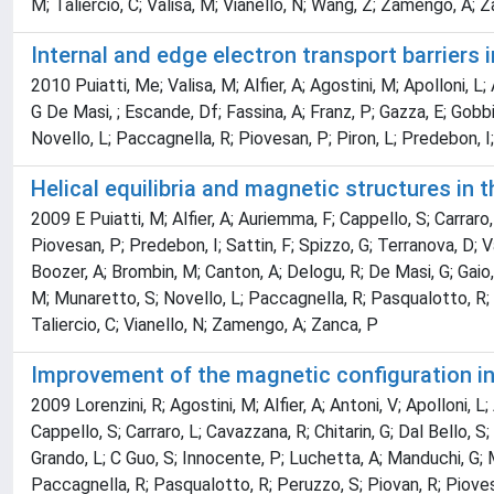
M; Taliercio, C; Valisa, M; Vianello, N; Wang, Z; Zamengo, A; Z
Internal and edge electron transport barriers
2010 Puiatti, Me; Valisa, M; Alfier, A; Agostini, M; Apolloni, L
G De Masi, ; Escande, Df; Fassina, A; Franz, P; Gazza, E; Gobbin
Novello, L; Paccagnella, R; Piovesan, P; Piron, L; Predebon, I;
Helical equilibria and magnetic structures in 
2009 E Puiatti, M; Alfier, A; Auriemma, F; Cappello, S; Carraro,
Piovesan, P; Predebon, I; Sattin, F; Spizzo, G; Terranova, D; Va
Boozer, A; Brombin, M; Canton, A; Delogu, R; De Masi, G; Gaio,
M; Munaretto, S; Novello, L; Paccagnella, R; Pasqualotto, R; P
Taliercio, C; Vianello, N; Zamengo, A; Zanca, P
Improvement of the magnetic configuration in 
2009 Lorenzini, R; Agostini, M; Alfier, A; Antoni, V; Apolloni, 
Cappello, S; Carraro, L; Cavazzana, R; Chitarin, G; Dal Bello, 
Grando, L; C Guo, S; Innocente, P; Luchetta, A; Manduchi, G; Mar
Paccagnella, R; Pasqualotto, R; Peruzzo, S; Piovan, R; Piovesan