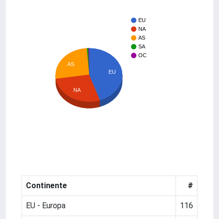
EU
NA
AS
SA
OC
AS
EU
NA
Continente
#
EU - Europa
116