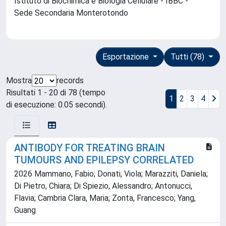
Istituto di Biochimica e Biologia Cellulare - IBBC -
Sede Secondaria Monterotondo
Esportazione
Tutti (78)
Mostra
records
Risultati 1 - 20 di 78 (tempo
1
2
3
4
di esecuzione: 0.05 secondi).
ANTIBODY FOR TREATING BRAIN
TUMOURS AND EPILEPSY CORRELATED
2026 Mammano, Fabio; Donati, Viola; Marazziti, Daniela;
Di Pietro, Chiara; Di Spiezio, Alessandro; Antonucci,
Flavia; Cambria Clara, Maria; Zonta, Francesco; Yang,
Guang