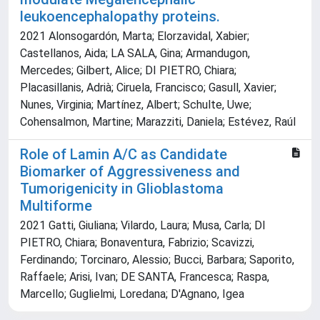
leukoencephalopathy proteins.
2021 Alonsogardón, Marta; Elorzavidal, Xabier;
Castellanos, Aida; LA SALA, Gina; Armandugon,
Mercedes; Gilbert, Alice; DI PIETRO, Chiara;
Placasillanis, Adrià; Ciruela, Francisco; Gasull, Xavier;
Nunes, Virginia; Martínez, Albert; Schulte, Uwe;
Cohensalmon, Martine; Marazziti, Daniela; Estévez, Raúl
Role of Lamin A/C as Candidate
Biomarker of Aggressiveness and
Tumorigenicity in Glioblastoma
Multiforme
2021 Gatti, Giuliana; Vilardo, Laura; Musa, Carla; DI
PIETRO, Chiara; Bonaventura, Fabrizio; Scavizzi,
Ferdinando; Torcinaro, Alessio; Bucci, Barbara; Saporito,
Raffaele; Arisi, Ivan; DE SANTA, Francesca; Raspa,
Marcello; Guglielmi, Loredana; D'Agnano, Igea