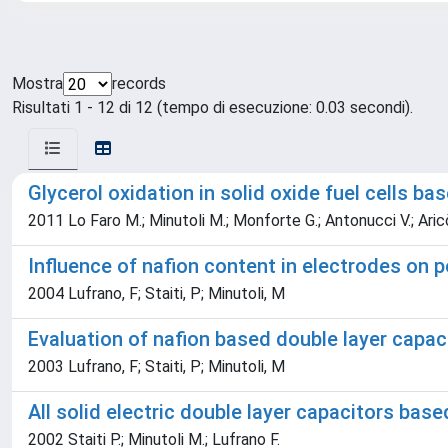
Mostra
records
Risultati 1 - 12 di 12 (tempo di esecuzione: 0.03 secondi).
Glycerol oxidation in solid oxide fuel cells ba
2011 Lo Faro M.; Minutoli M.; Monforte G.; Antonucci V.; Aric
Influence of nafion content in electrodes on
2004 Lufrano, F; Staiti, P; Minutoli, M
Evaluation of nafion based double layer capa
2003 Lufrano, F; Staiti, P; Minutoli, M
All solid electric double layer capacitors bas
2002 Staiti P.; Minutoli M.; Lufrano F.