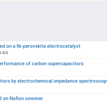
sed on a Ni-perovskite electrocatalyst
ò A.S.
 performance of carbon supercapacitors
citors by electrochemical impedance spectroscop
ed on Nafion ionomer