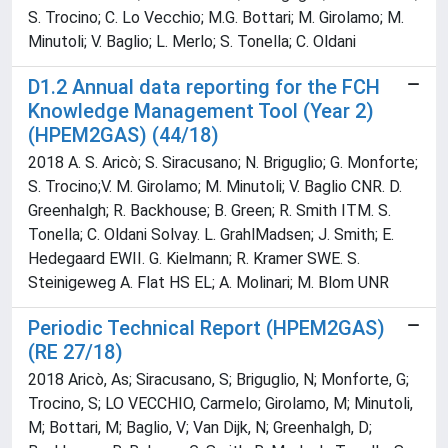
S. Trocino; C. Lo Vecchio; M.G. Bottari; M. Girolamo; M.
Minutoli; V. Baglio; L. Merlo; S. Tonella; C. Oldani
D1.2 Annual data reporting for the FCH
Knowledge Management Tool (Year 2)
(HPEM2GAS) (44/18)
2018 A. S. Aricò; S. Siracusano; N. Briguglio; G. Monforte;
S. Trocino;V. M. Girolamo; M. Minutoli; V. Baglio CNR. D.
Greenhalgh; R. Backhouse; B. Green; R. Smith ITM. S.
Tonella; C. Oldani Solvay. L. GrahlMadsen; J. Smith; E.
Hedegaard EWII. G. Kielmann; R. Kramer SWE. S.
Steinigeweg A. Flat HS EL; A. Molinari; M. Blom UNR
Periodic Technical Report (HPEM2GAS)
(RE 27/18)
2018 Aricò, As; Siracusano, S; Briguglio, N; Monforte, G;
Trocino, S; LO VECCHIO, Carmelo; Girolamo, M; Minutoli,
M; Bottari, M; Baglio, V; Van Dijk, N; Greenhalgh, D;