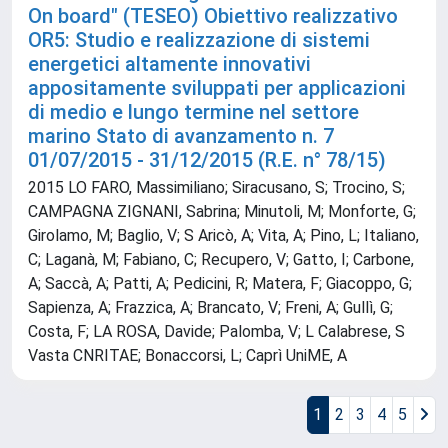
On board" (TESEO) Obiettivo realizzativo
OR5: Studio e realizzazione di sistemi
energetici altamente innovativi
appositamente sviluppati per applicazioni
di medio e lungo termine nel settore
marino Stato di avanzamento n. 7
01/07/2015 - 31/12/2015 (R.E. n° 78/15)
2015 LO FARO, Massimiliano; Siracusano, S; Trocino, S;
CAMPAGNA ZIGNANI, Sabrina; Minutoli, M; Monforte, G;
Girolamo, M; Baglio, V; S Aricò, A; Vita, A; Pino, L; Italiano,
C; Laganà, M; Fabiano, C; Recupero, V; Gatto, I; Carbone,
A; Saccà, A; Patti, A; Pedicini, R; Matera, F; Giacoppo, G;
Sapienza, A; Frazzica, A; Brancato, V; Freni, A; Gullì, G;
Costa, F; LA ROSA, Davide; Palomba, V; L Calabrese, S
Vasta CNRITAE; Bonaccorsi, L; Caprì UniME, A
1
2
3
4
5