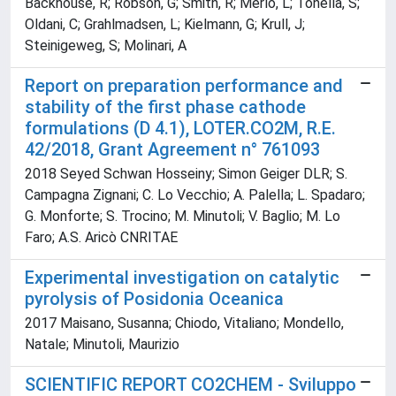
Backhouse, R; Robson, G; Smith, R; Merlo, L; Tonella, S;
Oldani, C; Grahlmadsen, L; Kielmann, G; Krull, J;
Steinigeweg, S; Molinari, A
Report on preparation performance and
stability of the first phase cathode
formulations (D 4.1), LOTER.CO2M, R.E.
42/2018, Grant Agreement n° 761093
2018 Seyed Schwan Hosseiny; Simon Geiger DLR; S.
Campagna Zignani; C. Lo Vecchio; A. Palella; L. Spadaro;
G. Monforte; S. Trocino; M. Minutoli; V. Baglio; M. Lo
Faro; A.S. Aricò CNRITAE
Experimental investigation on catalytic
pyrolysis of Posidonia Oceanica
2017 Maisano, Susanna; Chiodo, Vitaliano; Mondello,
Natale; Minutoli, Maurizio
SCIENTIFIC REPORT CO2CHEM - Sviluppo