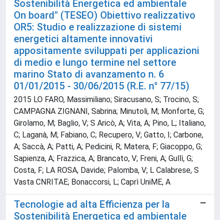
Sostenibilità Energetica ed ambientale
On board" (TESEO) Obiettivo realizzativo
OR5: Studio e realizzazione di sistemi
energetici altamente innovativi
appositamente sviluppati per applicazioni
di medio e lungo termine nel settore
marino Stato di avanzamento n. 6
01/01/2015 - 30/06/2015 (R.E. n° 77/15)
2015 LO FARO, Massimiliano; Siracusano, S; Trocino, S;
CAMPAGNA ZIGNANI, Sabrina; Minutoli, M; Monforte, G;
Girolamo, M; Baglio, V; S Aricò, A; Vita, A; Pino, L; Italiano,
C; Laganà, M; Fabiano, C; Recupero, V; Gatto, I; Carbone,
A; Saccà, A; Patti, A; Pedicini, R; Matera, F; Giacoppo, G;
Sapienza, A; Frazzica, A; Brancato, V; Freni, A; Gullì, G;
Costa, F; LA ROSA, Davide; Palomba, V; L Calabrese, S
Vasta CNRITAE; Bonaccorsi, L; Caprì UniME, A
Tecnologie ad alta Efficienza per la
Sostenibilità Energetica ed ambientale