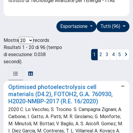
Istituto di Tecnologie Avanzate per l'Energia - ITAE
Esportazione
Tutti (96)
Mostra
records
Risultati 1 - 20 di 96 (tempo
di esecuzione: 0.038
1
2
3
4
5
secondi).
Optimised photoelectrolysis cell
materials (D4.2), FOTOH2, G.A. 760930,
H2020-NMBP-2017 (R.E. 16/2020)
2020 C. Lo Vecchio; S. Trocino. S. Campagna Zignani; A.
Carbone; I. Gatto; A. Patti; M. R. Girolamo; G. Monforte;
M. Minutoli; M. Bottari; V. Baglio; A. S. AricòR. Gomez; M.
I. Diez Garcia; M. Contreras; T. L. Villarreal A. Kovacs A.