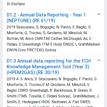
Di Stefano
D1.2 - Annual Data Reporting - Year 1
(NEPTUNE) (RE 61/19)
2019 Siracusano, S; Briguglio, N; Pantò, F; Baglio, V;
Monforte, G; Trocino, S; Girolamo, M; Minutoli, M;
Bottari, M; Aricò CNRITAE Cather McDougall, As; C
Oldani, D Greenhalgh ITM S Hody ENGIE; L GrahlMadsen
EWIIN Cros PRETEXO, Solvay
D1.3 Annual data reporting for the FCH
Knowledge Management Tool (Year 3)
(HPEM2GAS) (RE 30/19)
2019 A. S. Aricò; S. Siracusano; N. Briguglio; F. Pantò; G.
Monforte; S. Trocino;V. M. Girolamo; M. Minutoli; V.
Baglio CNRD. Greenhalgh; R. Backhouse; B. Green; R.
Smith ITMS. Tonella; C. Oldani SolvayL. GrahlMadsen; J.
Smith; E. Hedegaard IRDG. Kielmann; A. Flat SWES.