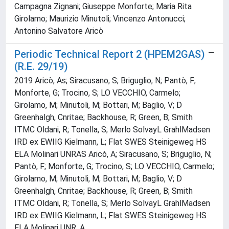
Campagna Zignani; Giuseppe Monforte; Maria Rita
Girolamo; Maurizio Minutoli; Vincenzo Antonucci;
Antonino Salvatore Aricò
Periodic Technical Report 2 (HPEM2GAS)
(R.E. 29/19)
2019 Aricò, As; Siracusano, S; Briguglio, N; Pantò, F;
Monforte, G; Trocino, S; LO VECCHIO, Carmelo;
Girolamo, M; Minutoli, M; Bottari, M; Baglio, V; D
Greenhalgh, Cnritae; Backhouse, R; Green, B; Smith
ITMC Oldani, R; Tonella, S; Merlo SolvayL GrahlMadsen
IRD ex EWIIG Kielmann, L; Flat SWES Steinigeweg HS
ELA Molinari UNRAS Aricò, A; Siracusano, S; Briguglio, N;
Pantò, F; Monforte, G; Trocino, S; LO VECCHIO, Carmelo;
Girolamo, M; Minutoli, M; Bottari, M; Baglio, V; D
Greenhalgh, Cnritae; Backhouse, R; Green, B; Smith
ITMC Oldani, R; Tonella, S; Merlo SolvayL GrahlMadsen
IRD ex EWIIG Kielmann, L; Flat SWES Steinigeweg HS
ELA Molinari UNR, A