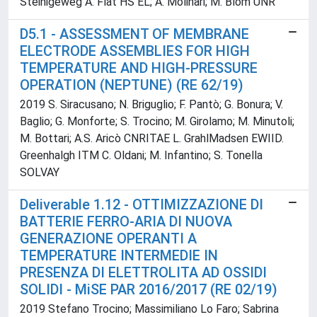
Steinigeweg A. Flat HS EL; A. Molinari; M. Blom UNR
D5.1 - ASSESSMENT OF MEMBRANE
ELECTRODE ASSEMBLIES FOR HIGH
TEMPERATURE AND HIGH-PRESSURE
OPERATION (NEPTUNE) (RE 62/19)
2019 S. Siracusano; N. Briguglio; F. Pantò; G. Bonura; V.
Baglio; G. Monforte; S. Trocino; M. Girolamo; M. Minutoli;
M. Bottari; A.S. Aricò CNRITAE L. GrahlMadsen EWIID.
Greenhalgh ITM C. Oldani; M. Infantino; S. Tonella
SOLVAY
Deliverable 1.12 - OTTIMIZZAZIONE DI
BATTERIE FERRO-ARIA DI NUOVA
GENERAZIONE OPERANTI A
TEMPERATURE INTERMEDIE IN
PRESENZA DI ELETTROLITA AD OSSIDI
SOLIDI - MiSE PAR 2016/2017 (RE 02/19)
2019 Stefano Trocino; Massimiliano Lo Faro; Sabrina