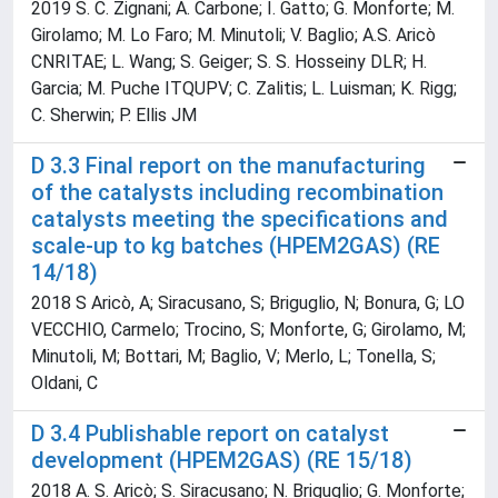
2019 S. C. Zignani; A. Carbone; I. Gatto; G. Monforte; M.
Girolamo; M. Lo Faro; M. Minutoli; V. Baglio; A.S. Aricò
CNRITAE; L. Wang; S. Geiger; S. S. Hosseiny DLR; H.
Garcia; M. Puche ITQUPV; C. Zalitis; L. Luisman; K. Rigg;
C. Sherwin; P. Ellis JM
D 3.3 Final report on the manufacturing
of the catalysts including recombination
catalysts meeting the specifications and
scale-up to kg batches (HPEM2GAS) (RE
14/18)
2018 S Aricò, A; Siracusano, S; Briguglio, N; Bonura, G; LO
VECCHIO, Carmelo; Trocino, S; Monforte, G; Girolamo, M;
Minutoli, M; Bottari, M; Baglio, V; Merlo, L; Tonella, S;
Oldani, C
D 3.4 Publishable report on catalyst
development (HPEM2GAS) (RE 15/18)
2018 A. S. Aricò; S. Siracusano; N. Briguglio; G. Monforte;