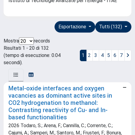
Istituto di Tecnologie Avanzate per l'Energia - ITAE
Esportazione
Tutti (132)
Mostra
records
Risultati 1 - 20 di 132
(tempo di esecuzione: 0.04
1
2
3
4
5
6
7
secondi).
Metal-oxide interfaces and oxygen
vacancies as dominant active sites in
CO2 hydrogenation to methanol:
Contrasting reactivity of Cu- and In-
based functionalities
2026 Todaro, S.; Arena, F.; Cannilla, C.; Corrente, C.;
Cajumi, A.; Samperi, M.; Santoro, M.; Frusteri, F.; Bonura,