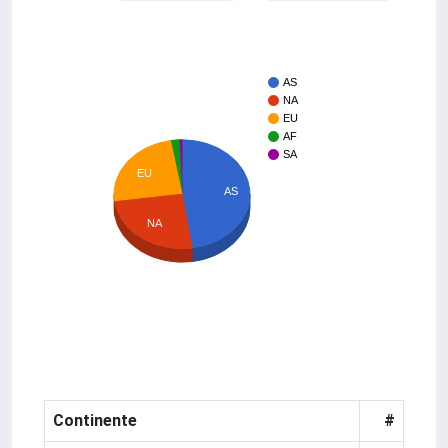
AS
NA
EU
AF
SA
EU
AS
NA
Continente
#