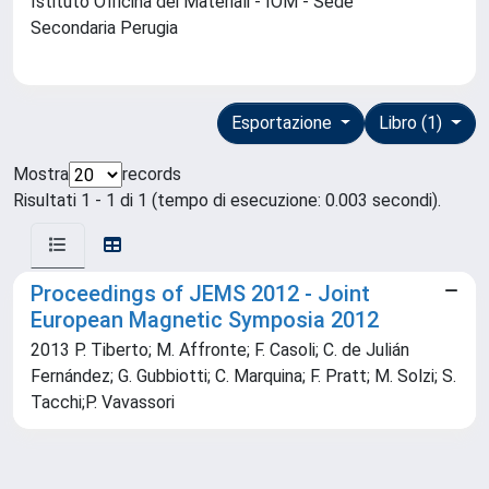
Istituto Officina dei Materiali - IOM - Sede
Secondaria Perugia
Esportazione
Libro (1)
Mostra
records
Risultati 1 - 1 di 1 (tempo di esecuzione: 0.003 secondi).
Proceedings of JEMS 2012 - Joint
European Magnetic Symposia 2012
2013 P. Tiberto; M. Affronte; F. Casoli; C. de Julián
Fernández; G. Gubbiotti; C. Marquina; F. Pratt; M. Solzi; S.
Tacchi;P. Vavassori