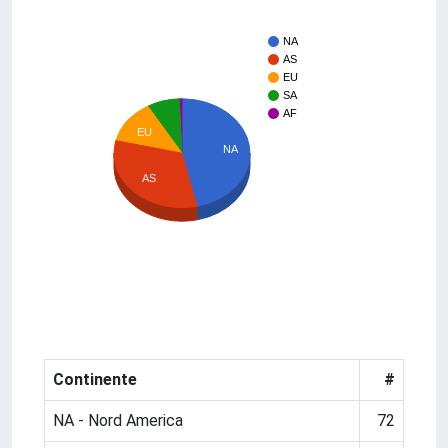
NA
AS
EU
SA
AF
EU
NA
AS
Continente
#
NA - Nord America
72